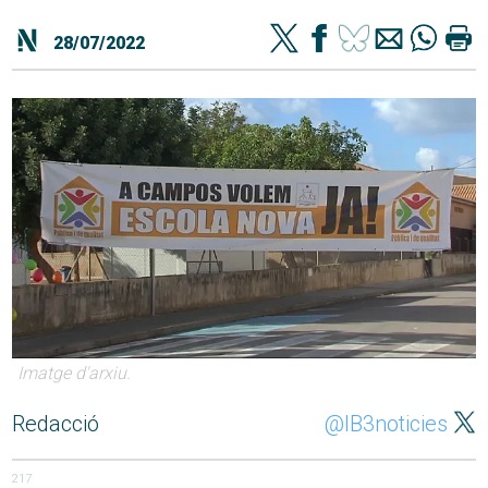
28/07/2022
Imatge d'arxiu.
Redacció
@IB3noticies
217