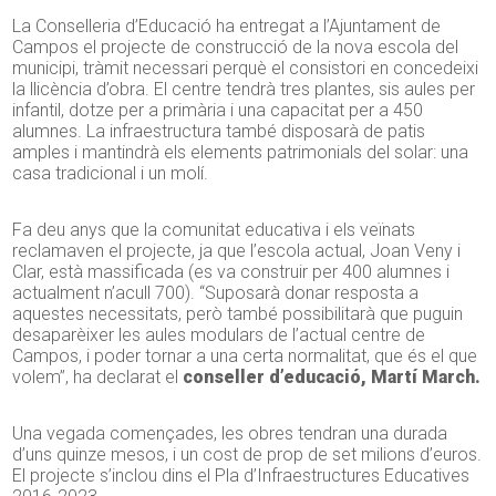
La Conselleria d’Educació ha entregat a l’Ajuntament de
Campos el projecte de construcció de la nova escola del
municipi, tràmit necessari perquè el consistori en concedeixi
la llicència d’obra. El centre tendrà tres plantes, sis aules per
infantil, dotze per a primària i una capacitat per a 450
alumnes. La infraestructura també disposarà de patis
amples i mantindrà els elements patrimonials del solar: una
casa tradicional i un molí.
Fa deu anys que la comunitat educativa i els veïnats
reclamaven el projecte, ja que l’escola actual, Joan Veny i
Clar, està massificada (es va construir per 400 alumnes i
actualment n’acull 700). “Suposarà donar resposta a
aquestes necessitats, però també possibilitarà que puguin
desaparèixer les aules modulars de l’actual centre de
Campos, i poder tornar a una certa normalitat, que és el que
volem”, ha declarat el
conseller d’educació, Martí March.
Una vegada començades, les obres tendran una durada
d’uns quinze mesos, i un cost de prop de set milions d’euros.
El projecte s’inclou dins el Pla d’Infraestructures Educatives