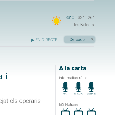
33°C
33°
26°
Illes Balears
▶ EN DIRECTE
A la carta
 i
informatius ràdio
MATÍ
MIGDIA
VESPRE
ejat els operaris
IB3 Noticies