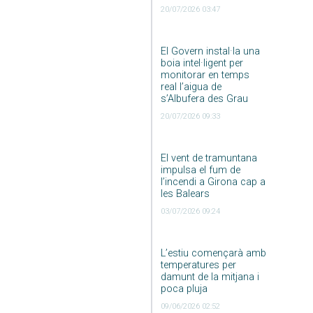
20/07/2026 03:47
El Govern instal·la una
boia intel·ligent per
monitorar en temps
real l’aigua de
s’Albufera des Grau
20/07/2026 09:33
El vent de tramuntana
impulsa el fum de
l’incendi a Girona cap a
les Balears
03/07/2026 09:24
L’estiu començarà amb
temperatures per
damunt de la mitjana i
poca pluja
09/06/2026 02:52