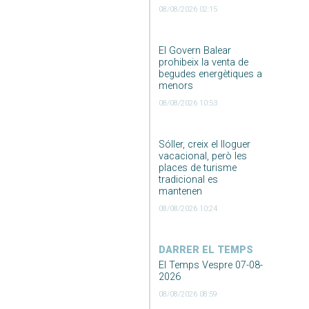
08/08/2026 02:15
El Govern Balear
prohibeix la venta de
begudes energètiques a
menors
08/08/2026 10:53
Sóller, creix el lloguer
vacacional, però les
places de turisme
tradicional es
mantenen
08/08/2026 10:24
DARRER EL TEMPS
El Temps Vespre 07-08-
2026
08/08/2026 08:59