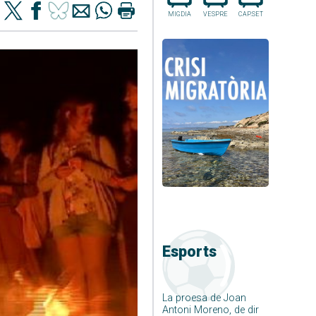
MIGDIA
VESPRE
CAP.SET
Esports
La proesa de Joan
Antoni Moreno, de dir