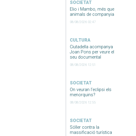
SOCIETAT
Elio i Mambo, més que
animals de companyia
08/08/2026 02:47
CULTURA
Ciutadella acompanya
Joan Pons per veure el
seu documental
08/08/2026 12:51
SOCIETAT
On veuran l’eclipsi els
menorquins?
08/08/2026 12:55
SOCIETAT
Sóller contra la
massificació turística