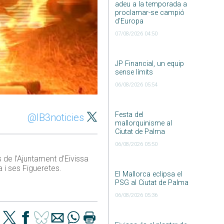
adeu a la temporada a
proclamar-se campió
d’Europa
07/08/2026 04:50
JP Financial, un equip
sense límits
06/08/2026 05:54
Festa del
@IB3noticies
mallorquinisme al
Ciutat de Palma
06/08/2026 05:50
 de l’Ajuntament d’Eivissa
 i ses Figueretes.
El Mallorca eclipsa el
PSG al Ciutat de Palma
06/08/2026 05:36