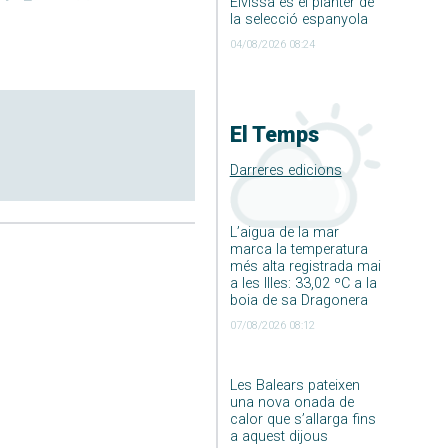
Eivissa és el planter de
la selecció espanyola
04/08/2026 08:24
El Temps
Darreres edicions
L’aigua de la mar
marca la temperatura
més alta registrada mai
a les Illes: 33,02 ºC a la
boia de sa Dragonera
07/08/2026 08:12
Les Balears pateixen
una nova onada de
calor que s’allarga fins
a aquest dijous