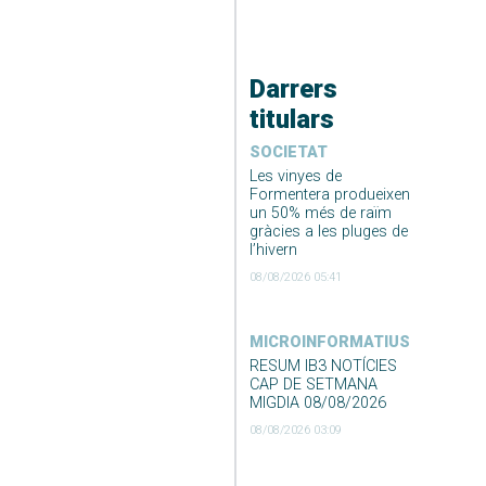
Darrers
titulars
SOCIETAT
Les vinyes de
Formentera produeixen
un 50% més de raïm
gràcies a les pluges de
l’hivern
08/08/2026 05:41
MICROINFORMATIUS
RESUM IB3 NOTÍCIES
CAP DE SETMANA
MIGDIA 08/08/2026
08/08/2026 03:09