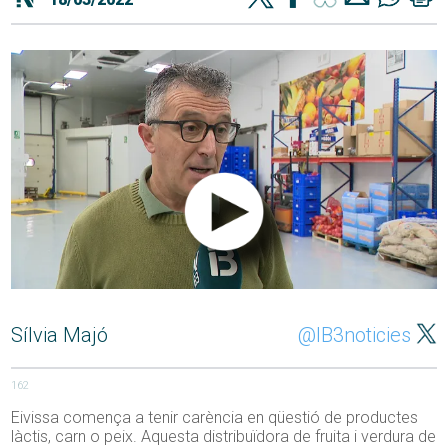
Sílvia Majó
@IB3noticies
162
Eivissa comença a tenir carència en qüestió de productes
làctis, carn o peix. Aquesta distribuïdora de fruita i verdura de