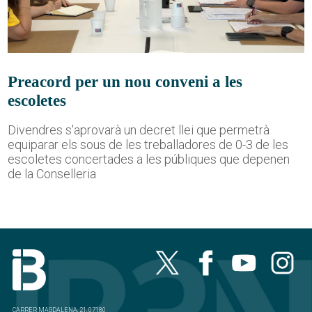
Preacord per un nou conveni a les
escoletes
Divendres s'aprovarà un decret llei que permetrà
equiparar els sous de les treballadores de 0-3 de les
escoletes concertades a les públiques que depenen
de la Conselleria
CARRER MAGDALENA, 21, 07180