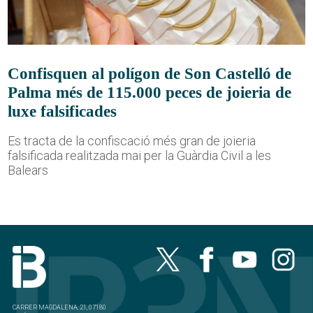
Confisquen al polígon de Son Castelló de
Palma més de 115.000 peces de joieria de
luxe falsificades
Es tracta de la confiscació més gran de joieria
falsificada realitzada mai per la Guàrdia Civil a les
Balears
CARRER MAGDALENA, 21, 07180