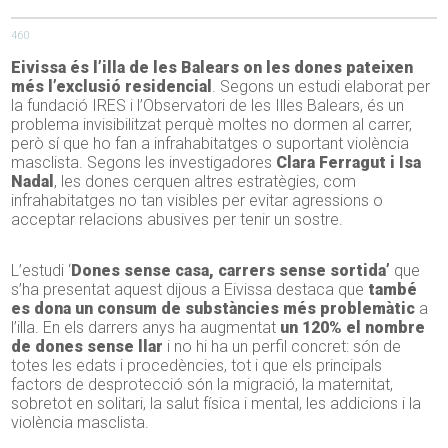
460
Eivissa és l’illa de les Balears on les dones pateixen
més l’exclusió residencial
. Segons un estudi elaborat per
la fundació IRES i l’Observatori de les Illes Balears, és un
problema invisibilitzat perquè moltes no dormen al carrer,
però sí que ho fan a infrahabitatges o suportant violència
masclista. Segons les investigadores
Clara Ferragut i Isa
Nadal
, les dones cerquen altres estratègies, com
infrahabitatges no tan visibles per evitar agressions o
acceptar relacions abusives per tenir un sostre.
L’estudi ‘
Dones sense casa, carrers sense sortida’
que
s’ha presentat aquest dijous a Eivissa destaca que
també
es dona un consum de substàncies més problemàtic
a
l’illa. En els darrers anys ha augmentat
un 120% el nombre
de dones sense llar
i no hi ha un perfil concret: són de
totes les edats i procedències, tot i que els principals
factors de desprotecció són la migració, la maternitat,
sobretot en solitari, la salut física i mental, les addicions i la
violència masclista.