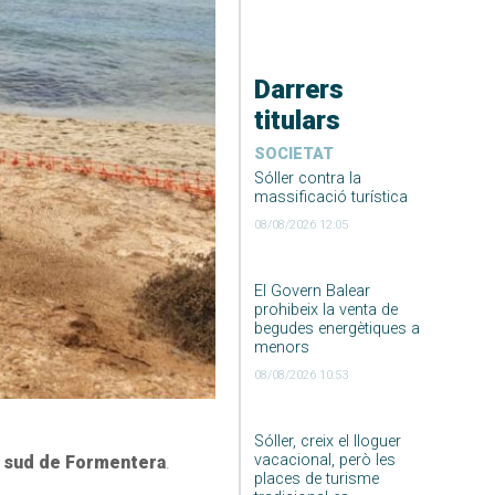
Darrers
titulars
SOCIETAT
Sóller contra la
massificació turística
08/08/2026 12:05
El Govern Balear
prohibeix la venta de
begudes energètiques a
menors
08/08/2026 10:53
Sóller, creix el lloguer
vacacional, però les
l sud de Formentera
.
places de turisme