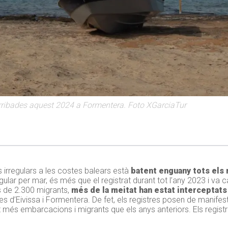
ribades aquest 2024 a Formentera. Foto XGarciaTur
irregulars a les costes balears està
batent enguany tots els 
ular per mar, és més que el registrat durant tot l’any 2023 i va c
s de 2.300 migrants,
més de la meitat han estat interceptats 
s d’Eivissa i Formentera. De fet, els registres posen de manifes
ut més embarcacions i migrants que els anys anteriors. Els regist