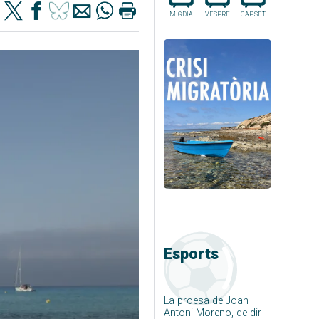
MIGDIA
VESPRE
CAP.SET
Esports
La proesa de Joan
Antoni Moreno, de dir