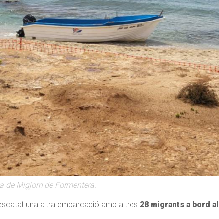
na de Migjorn de Formentera.
escatat una altra embarcació amb altres
28 migrants a bord a