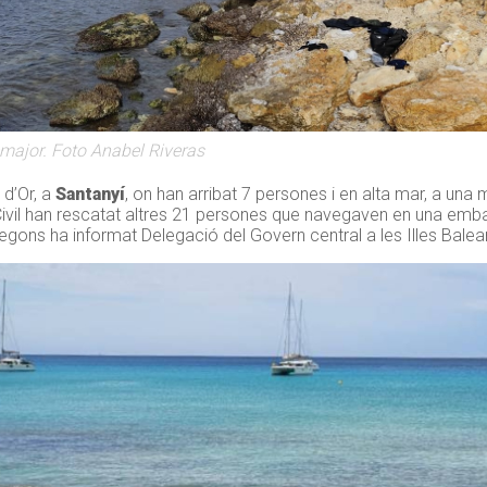
cmajor. Foto Anabel Riveras
 d’Or, a
Santanyí
, on han arribat 7 persones i en alta mar, a una mil
 Civil han rescatat altres 21 persones que navegaven en una emb
segons ha informat Delegació del Govern central a les Illes Balea