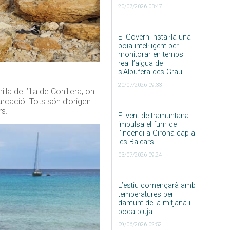
20/07/2026 03:47
El Govern instal·la una
boia intel·ligent per
monitorar en temps
real l’aigua de
s’Albufera des Grau
20/07/2026 09:33
la de l’illa de Conillera, on
arcació. Tots són d’origen
rs.
El vent de tramuntana
impulsa el fum de
l’incendi a Girona cap a
les Balears
03/07/2026 09:24
L’estiu començarà amb
temperatures per
damunt de la mitjana i
poca pluja
09/06/2026 02:52