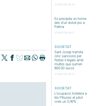
07/08/2026 09:34
Es precipita un home
des d’un dotzè pis a
Palma
07/08/2026 09:27
SOCIETAT
Sant Josep tramita
cinc sancions per
festes il·legals amb
multes que sumen
800.00 euros
07/08/2026 09:14
SOCIETAT
L’ocupació hotelera a
les Pitiüses al juliol
creix un 0,90%