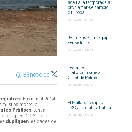
adeu a la temporada a
proclamar-se campió
d’Europa
07/08/2026 04:50
JP Financial, un equip
sense límits
06/08/2026 05:54
Festa del
mallorquinisme al
@IB3noticies
Ciutat de Palma
06/08/2026 05:50
registres
. En aquest 2024
El Mallorca eclipsa el
amí, si es manté la
PSG al Ciutat de Palma
a les Pitiüses
, tant a
t que aquest 2024, i quan
06/08/2026 05:36
res
dupliquen
les dades de