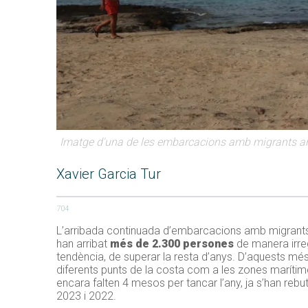
Imatge d'una de les embarcacions amb migrants ar
Xavier Garcia Tur
704
L’arribada continuada d’embarcacions amb migrants 
han arribat
més de 2.300 persones
de manera irreg
tendència, de superar la resta d’anys. D’aquests mé
diferents punts de la costa com a les zones marítime
encara falten 4 mesos per tancar l’any, ja s’han reb
2023 i 2022.