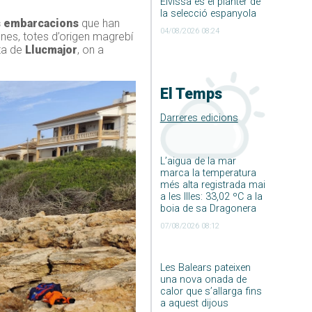
Eivissa és el planter de
la selecció espanyola
s embarcacions
que han
04/08/2026 08:24
ones, totes d’origen magrebí
sta de
Llucmajor
, on a
El Temps
Darreres edicions
L’aigua de la mar
marca la temperatura
més alta registrada mai
a les Illes: 33,02 ºC a la
boia de sa Dragonera
07/08/2026 08:12
Les Balears pateixen
una nova onada de
calor que s’allarga fins
a aquest dijous