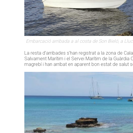
Embarcació arribada a al costa de Son Bieló, a Llu
La resta d’arribades s’han registrat a la zona de Cala
Salvament Marítim i el Servei Marítim de la Guàrdia
magrebí i han arribat en aparent bon estat de salut 