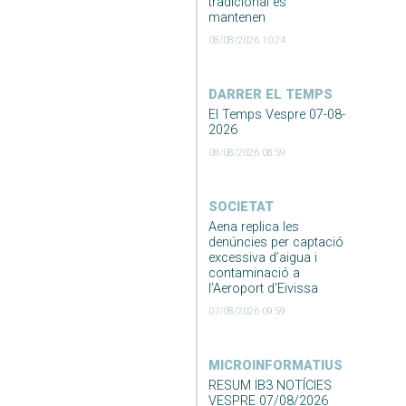
tradicional es
mantenen
08/08/2026 10:24
DARRER EL TEMPS
El Temps Vespre 07-08-
2026
08/08/2026 08:59
SOCIETAT
Aena replica les
denúncies per captació
excessiva d’aigua i
contaminació a
l’Aeroport d’Eivissa
07/08/2026 09:59
MICROINFORMATIUS
RESUM IB3 NOTÍCIES
VESPRE 07/08/2026