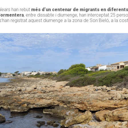
alears han rebut
més d’un centenar de migrants en diferent
Formentera
, entre dissabte i diumenge, han interceptat 25 pers
s s’han registrat aquest diumenge a la zona de Son Bieló, a la co