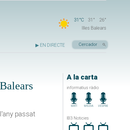
31°C
31°
26°
Illes Balears
▶ EN DIRECTE
A la carta
 Balears
informatius ràdio
MATÍ
MIGDIA
VESPRE
l'any passat
IB3 Noticies