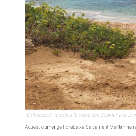
Embarcació varada a la costa des Copinar, a la zo
Aquest diumenge horabaixa Salvament Marítim ha r