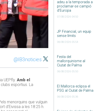
adeu a la temporada a
proclamar-se campió
d’Europa
07/08/2026 04:50
JP Financial, un equip
sense límits
06/08/2026 05:54
Festa del
@IB3noticies
mallorquinisme al
Ciutat de Palma
06/08/2026 05:50
ia UEPfly.
Amb el
 clubs esportius. La
El Mallorca eclipsa el
PSG al Ciutat de Palma
06/08/2026 05:36
. Pels menorquins que vulguin
ort d’Eivissa a les 18:25 h.