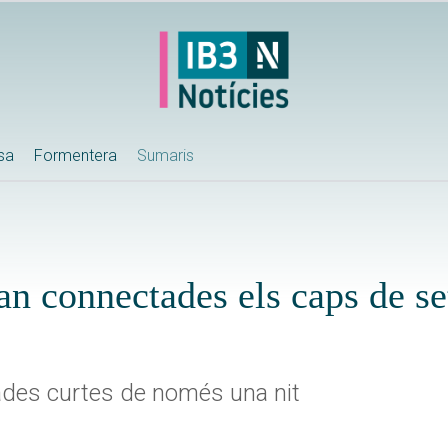
ssa
Formentera
Sumaris
an connectades els caps de s
tades curtes de només una nit