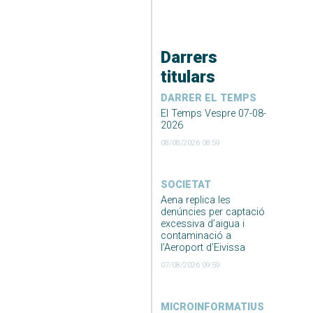
Darrers
titulars
DARRER EL TEMPS
El Temps Vespre 07-08-
2026
08/08/2026 08:59
SOCIETAT
Aena replica les
denúncies per captació
excessiva d’aigua i
contaminació a
l’Aeroport d’Eivissa
07/08/2026 09:59
MICROINFORMATIUS