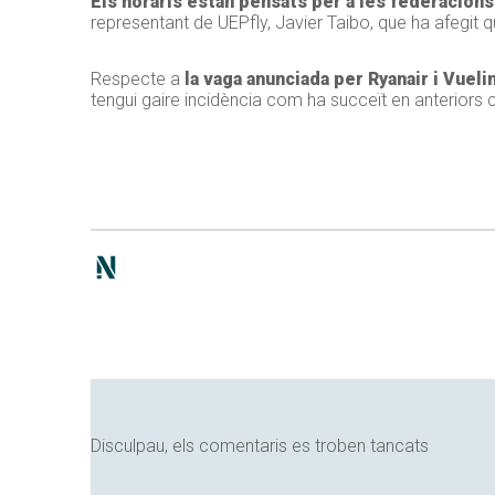
Els horaris estan pensats per a les federacion
representant de UEPfly, Javier Taibo, que ha afegit
Respecte a
la vaga anunciada per Ryanair i Vueli
tengui gaire incidència com ha succeït en anteriors
Disculpau, els comentaris es troben tancats