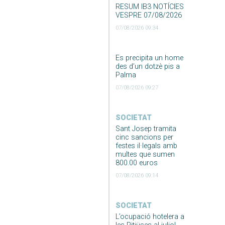
RESUM IB3 NOTÍCIES
VESPRE 07/08/2026
07/08/2026 09:34
Es precipita un home
des d’un dotzè pis a
Palma
07/08/2026 09:27
SOCIETAT
Sant Josep tramita
cinc sancions per
festes il·legals amb
multes que sumen
800.00 euros
07/08/2026 09:14
SOCIETAT
L’ocupació hotelera a