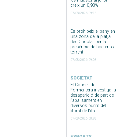
les Pitiüses al juliol
creix un 0,90%
07/08/2026 09:15
Es prohibeix el bany en
una zona de la platja
des Codolar per la
presència de bacteris al
torrent
07/08/2026 09:03
SOCIETAT
El Consell de
Formentera investiga la
desaparició de part de
l’abalisament en
diversos punts del
litoral de l’illa
07/08/2026 08:28
ESPORTS