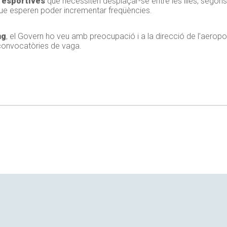
s esportives
que necessiten desplaçar-se entre les illes, segons
 que esperen poder incrementar freqüències.
ng
, el Govern ho veu amb preocupació i a la direcció de l’aeropo
 convocatòries de vaga.