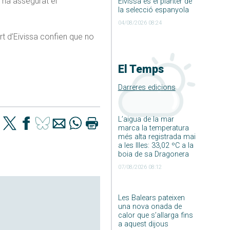
 ha assegurat el
Eivissa és el planter de
la selecció espanyola
04/08/2026 08:24
rt d’Eivissa confien que no
El Temps
Darreres edicions
L’aigua de la mar
marca la temperatura
més alta registrada mai
a les Illes: 33,02 ºC a la
boia de sa Dragonera
07/08/2026 08:12
Les Balears pateixen
una nova onada de
calor que s’allarga fins
a aquest dijous