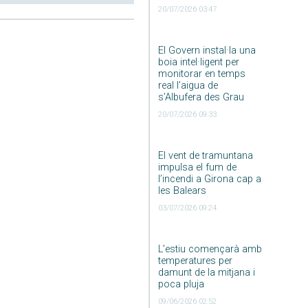
20/07/2026 03:47
El Govern instal·la una
boia intel·ligent per
monitorar en temps
real l’aigua de
s’Albufera des Grau
20/07/2026 09:33
El vent de tramuntana
impulsa el fum de
l’incendi a Girona cap a
les Balears
03/07/2026 09:24
L’estiu començarà amb
temperatures per
damunt de la mitjana i
poca pluja
09/06/2026 02:52