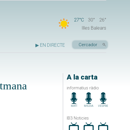
27°C
30°
26°
Illes Balears
▶ EN DIRECTE
A la carta
etmana
informatius ràdio
MATÍ
MIGDIA
VESPRE
IB3 Noticies