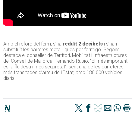
Amb el reforç del ferm, s’ha
reduït 2 decibels
i s’han
substituït les barreres metàl·liques per formigó. Segons
destaca el conseller de Territori, Mobilitat i Infraestructures
del Consell de Mallorca, Fernando Rubio, “El més important
és la fluïdesa i més seguretat”, sent una de les carreteres
més transitades d’arreu de l’Estat, amb 180.000 vehicles
diaris.