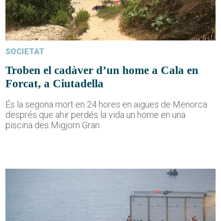
SOCIETAT
Troben el cadàver d’un home a Cala en
Forcat, a Ciutadella
És la segona mort en 24 hores en aigües de Menorca
després que ahir perdés la vida un home en una
piscina des Migjorn Gran