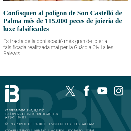
Confisquen al polígon de Son Castelló de
Palma més de 115.000 peces de joieria de
luxe falsificades
Es tracta de la confiscació més gran de joieria
falsificada realitzada mai per la Guàrdia Civil a les
Balears
CARRER MAGDALENA, 21, 07180
POLÍGON INDUSTRIAL DE SON BUGADELLES
(+34) 971 139 333
© ENS PÚBLIC DE RADIOTELEVISIÓ DE LES ILLES BALEARS
COOKIES
|
ATENCIÓ A L'AUDIÈNCIA
|
AVÍS LEGAL
|
PORTAL PRIVACITAT