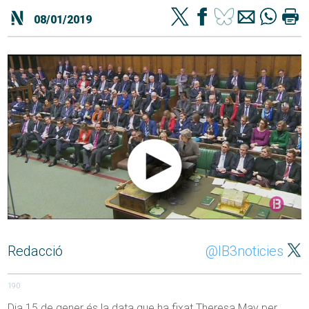
08/01/2019
Redacció
@IB3noticies
190
Dia 15 de gener és la data que ha fixat Theresa May per