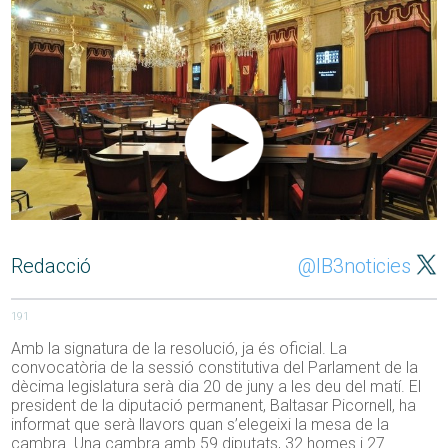
Redacció
@IB3noticies
191
Amb la signatura de la resolució, ja és oficial. La
convocatòria de la sessió constitutiva del Parlament de la
dècima legislatura serà dia 20 de juny a les deu del matí. El
president de la diputació permanent, Baltasar Picornell, ha
informat que serà llavors quan s’elegeixi la mesa de la
cambra. Una cambra amb 59 diputats, 32 homes i 27