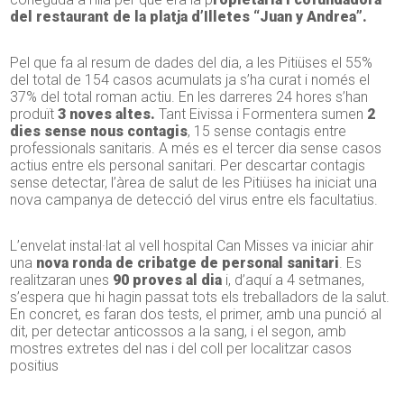
del restaurant de la platja d’Illetes “Juan y Andrea”.
Pel que fa al resum de dades del dia, a les Pitiüses el 55%
del total de 154 casos acumulats ja s’ha curat i només el
37% del total roman actiu. En les darreres 24 hores s’han
produït
3 noves altes.
Tant Eivissa i Formentera sumen
2
dies sense nous contagis
, 15 sense contagis entre
professionals sanitaris. A més es el tercer dia sense casos
actius entre els personal sanitari. Per descartar contagis
sense detectar, l’àrea de salut de les Pitiüses ha iniciat una
nova campanya de detecció del virus entre els facultatius.
L’envelat instal·lat al vell hospital Can Misses va iniciar ahir
una
nova ronda de cribatge de personal sanitari
. Es
realitzaran unes
90 proves al dia
i, d’aquí a 4 setmanes,
s’espera que hi hagin passat tots els treballadors de la salut.
En concret, es faran dos tests, el primer, amb una punció al
dit, per detectar anticossos a la sang, i el segon, amb
mostres extretes del nas i del coll per localitzar casos
positius