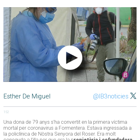
Esther De Miguel
@IB3noticies
152
Una dona de 79 anys s’ha convertit en la primera víctima
mortal per coronavirus a Formentera. Estava ingressada a
la policlínica de Nòstra Senyora del Roser. Era molt
coneguda a l’illa per que era la p
ropietària i cofundadora