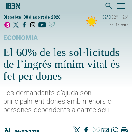
Dissabte, 08 d'agost de 2026
32°C
32°
26°
Illes Balears
ECONOMIA
El 60% de les sol·licituds
de l’ingrés mínim vital és
fet per dones
Les demandants d'ajuda són
principalment dones amb menors o
persones dependents a càrrec seu
06/02/2023