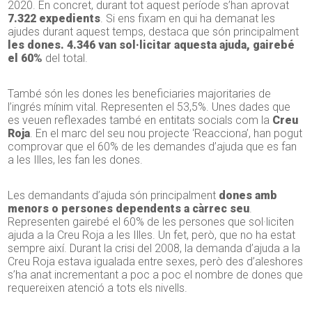
2020. En concret, durant tot aquest període s’han aprovat
7.322 expedients
. Si ens fixam en qui ha demanat les
ajudes durant aquest temps, destaca que són principalment
les dones. 4.346 van sol·licitar aquest
a ajuda, gairebé
el 60%
del total.
També són les dones les beneficiaries majoritaries de
l’ingrés mínim vital. Representen el 53,5%. Unes dades que
es veuen reflexades també en entitats socials com la
Creu
Roja
. En el marc del seu nou projecte ‘Reacciona’, han pogut
comprovar que el 60% de les demandes d’ajuda que es fan
a les Illes, les fan les dones.
Les demandants d’ajuda són principalment
dones amb
menors o persones dependents a càrrec seu
.
Representen gairebé el 60% de les persones que sol·liciten
ajuda a la Creu Roja a les Illes. Un fet, però, que no ha estat
sempre així. Durant la crisi del 2008, la demanda d’ajuda a la
Creu Roja estava igualada entre sexes, però des d’aleshores
s’ha anat incrementant a poc a poc el nombre de dones que
requereixen atenció a tots els nivells.