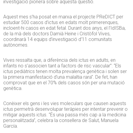
investigació pionera sobre aquesta qüestió.
Aquest mes s’ha posat en marxa el projecte PReDICT per
estudiar 500 casos d’ictus en edats molt primerenques,
incloent-hi casos en edat fetal. Durant dos anys, el l’IdISBa,
de la mà dels doctors Damià Heine i Cristòfol Vives,
coordinarà 14 equips d’investigació d’11 comunitats
autònomes.
Vives ressalta que, a diferència dels ictus en adults, en
infants no s’associen tant a factors de risc vascular”: “Els
ictus pediàtrics tenen molta prevalença genètica i solen ser
la primera manifestació d’una malaltia rara”. De fet, han
comprovat que en el 70% dels casos són per una mutació
genètica.
Conèixer els gens i les vies moleculars que causen aquests
ictus permetrà desenvolupar teràpies per intentar prevenir o
mitigar aquests ictus. “És una passa més cap a la medicina
personalitzada”, celebra la consellera de Salut, Manuela
García.