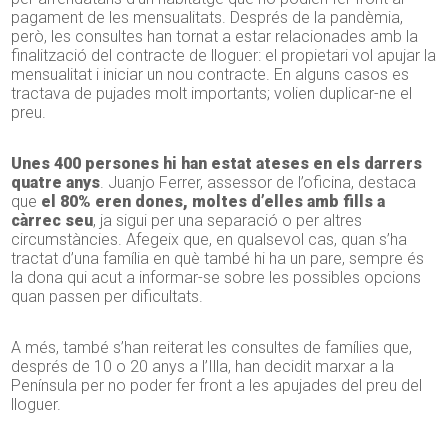
pagament de les mensualitats. Després de la pandèmia,
però, les consultes han tornat a estar relacionades amb la
finalització del contracte de lloguer: el propietari vol apujar la
mensualitat i iniciar un nou contracte. En alguns casos es
tractava de pujades molt importants; volien duplicar-ne el
preu.
Unes 400 persones hi han estat ateses en els darrers
quatre anys
. Juanjo Ferrer, assessor de l’oficina, destaca
que
el 80% eren dones, moltes d’elles amb fills a
càrrec seu
, ja sigui per una separació o per altres
circumstàncies. Afegeix que, en qualsevol cas, quan s’ha
tractat d’una família en què també hi ha un pare, sempre és
la dona qui acut a informar-se sobre les possibles opcions
quan passen per dificultats.
A més, també s’han reiterat les consultes de famílies que,
després de 10 o 20 anys a l’Illa, han decidit marxar a la
Península per no poder fer front a les apujades del preu del
lloguer.