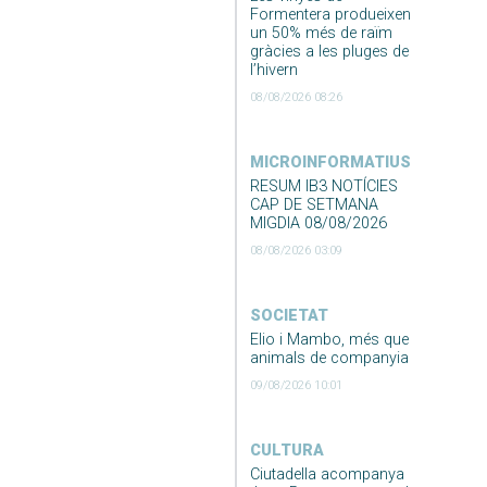
Formentera produeixen
un 50% més de raïm
gràcies a les pluges de
l’hivern
08/08/2026 08:26
MICROINFORMATIUS
RESUM IB3 NOTÍCIES
CAP DE SETMANA
MIGDIA 08/08/2026
08/08/2026 03:09
SOCIETAT
Elio i Mambo, més que
animals de companyia
09/08/2026 10:01
CULTURA
Ciutadella acompanya