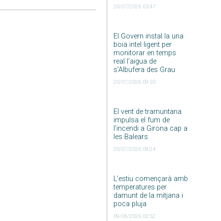
20/07/2026 03:47
El Govern instal·la una
boia intel·ligent per
monitorar en temps
real l’aigua de
s’Albufera des Grau
20/07/2026 09:33
El vent de tramuntana
impulsa el fum de
l’incendi a Girona cap a
les Balears
03/07/2026 09:24
L’estiu començarà amb
temperatures per
damunt de la mitjana i
poca pluja
09/06/2026 02:52