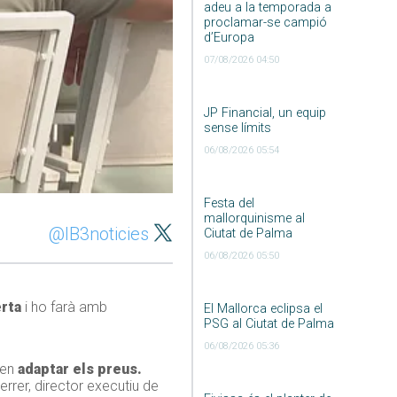
adeu a la temporada a
proclamar-se campió
d’Europa
07/08/2026 04:50
JP Financial, un equip
sense límits
06/08/2026 05:54
Festa del
mallorquinisme al
@IB3noticies
Ciutat de Palma
06/08/2026 05:50
erta
i ho farà amb
El Mallorca eclipsa el
PSG al Ciutat de Palma
06/08/2026 05:36
gen
adaptar els preus.
errer, director executiu de