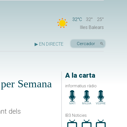
32°C
32°
25°
Illes Balears
▶ EN DIRECTE
A la carta
s per Semana
informatius ràdio
MATÍ
MIGDIA
VESPRE
nt dels
IB3 Noticies