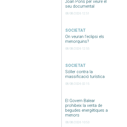
Joan Pons per veure el
seu documental
08/08/2026 12:51
SOCIETAT
On veuran l’eclipsi els
menorquins?
08/08/2026 12:55
SOCIETAT
Sóller contra la
massificació turística
08/08/2026 02:15
El Govern Balear
prohibeix la venta de
begudes energètiques a
menors
08/08/2026 10:53