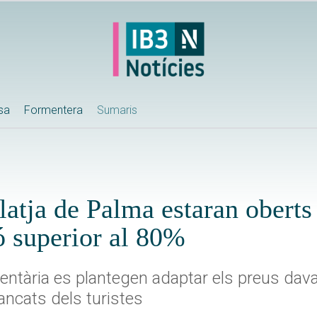
ssa
Formentera
Sumaris
latja de Palma estaran obert
 superior al 80%
entària es plantegen adaptar els preus dava
ncats dels turistes