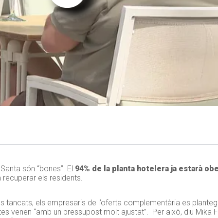
 Santa són “bones”. El
94% de la planta hotelera ja estarà ob
 recuperar els residents.
tancats, els empresaris de l’oferta complementària es plante
stes venen “amb un pressupost molt ajustat”. Per això, diu Mika F