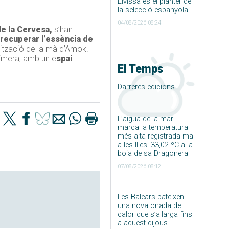
Eivissa és el planter de
la selecció espanyola
04/08/2026 08:24
de la Cervesa,
s’han
“recuperar l’essència de
tzació de la mà d’Amok.
rimera, amb un e
spai
El Temps
Darreres edicions
L’aigua de la mar
marca la temperatura
més alta registrada mai
a les Illes: 33,02 ºC a la
boia de sa Dragonera
07/08/2026 08:12
Les Balears pateixen
una nova onada de
calor que s’allarga fins
a aquest dijous