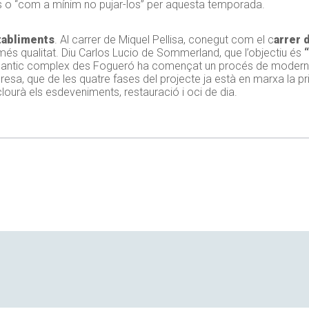
s o “com a mínim no pujar-los” per aquesta temporada.
tabliments
. Al carrer de Miquel Pellisa, conegut com el c
arrer 
 més qualitat. Diu Carlos Lucio de Sommerland, que l’objectiu és
l’antic complex des Fogueró ha començat un procés de moderni
presa, que de les quatre fases del projecte ja està en marxa la p
lourà els esdeveniments, restauració i oci de dia.