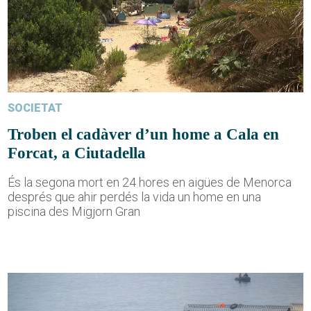
SOCIETAT
Troben el cadàver d’un home a Cala en
Forcat, a Ciutadella
És la segona mort en 24 hores en aigües de Menorca
després que ahir perdés la vida un home en una
piscina des Migjorn Gran