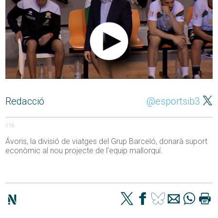
Redacció
@esportsib3
176
Ávoris, la divisió de viatges del Grup Barceló, donarà suport
econòmic al nou projecte de l’equip mallorquí.