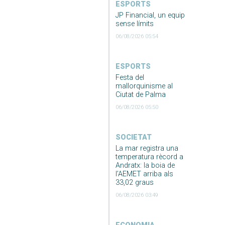
ESPORTS
JP Financial, un equip
sense límits
06/08/2026 05:54
ESPORTS
Festa del
mallorquinisme al
Ciutat de Palma
06/08/2026 05:50
SOCIETAT
La mar registra una
temperatura rècord a
Andratx: la boia de
l’AEMET arriba als
33,02 graus
06/08/2026 03:49