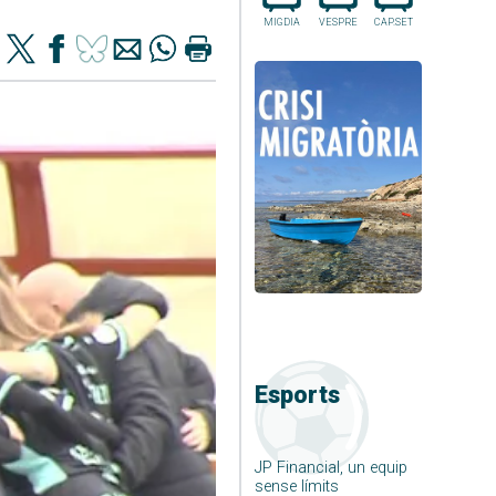
MIGDIA
VESPRE
CAP.SET
Esports
JP Financial, un equip
sense límits