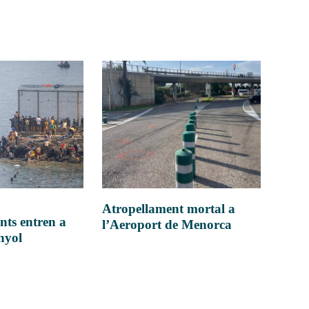
Atropellament mortal a
nts entren a
l’Aeroport de Menorca
anyol