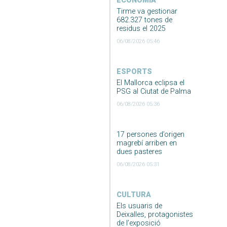
ECONOMIA
Tirme va gestionar
682.327 tones de
residus el 2025
06/08/2026 05:46
ESPORTS
El Mallorca eclipsa el
PSG al Ciutat de Palma
06/08/2026 05:36
17 persones d’origen
magrebí arriben en
dues pasteres
06/08/2026 05:31
CULTURA
Els usuaris de
Deixalles, protagonistes
de l’exposició