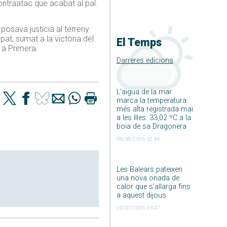
ontraatac que acabat al pal.
posava justícia al terreny
at, sumat a la victòria del
El Temps
 a Primera.
Darreres edicions
L’aigua de la mar
marca la temperatura
més alta registrada mai
a les Illes: 33,02 ºC a la
boia de sa Dragonera
06/08/2026 02:44
Les Balears pateixen
una nova onada de
calor que s’allarga fins
a aquest dijous
20/07/2026 03:47