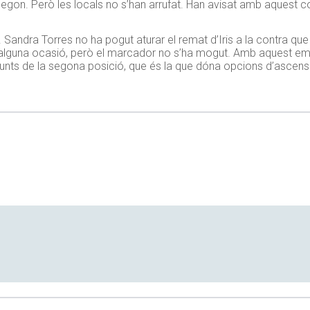
segon. Però les locals no s’han arrufat. Han avisat amb aquest c
 Sandra Torres no ha pogut aturar el remat d’Iris a la contra que 
 d’alguna ocasió, però el marcador no s’ha mogut. Amb aquest emp
punts de la segona posició, que és la que dóna opcions d’ascens