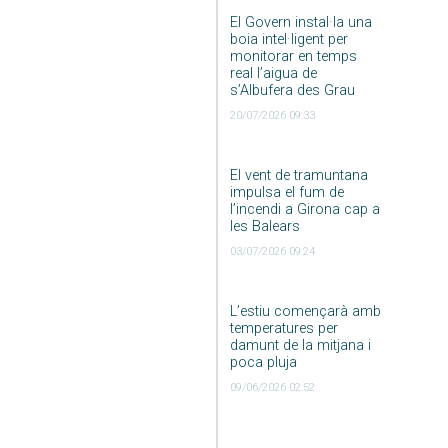
El Govern instal·la una
boia intel·ligent per
monitorar en temps
real l’aigua de
s’Albufera des Grau
20/07/2026 09:33
El vent de tramuntana
impulsa el fum de
l’incendi a Girona cap a
les Balears
03/07/2026 09:24
L’estiu començarà amb
temperatures per
damunt de la mitjana i
poca pluja
09/06/2026 02:52