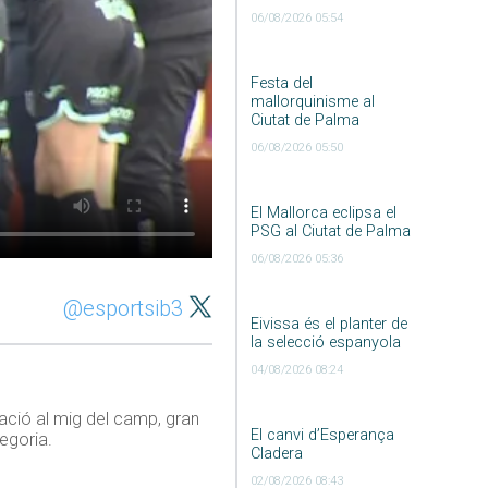
06/08/2026 05:54
Festa del
mallorquinisme al
Ciutat de Palma
06/08/2026 05:50
El Mallorca eclipsa el
PSG al Ciutat de Palma
06/08/2026 05:36
@esportsib3
Eivissa és el planter de
la selecció espanyola
04/08/2026 08:24
ració al mig del camp, gran
El canvi d’Esperança
tegoria.
Cladera
02/08/2026 08:43