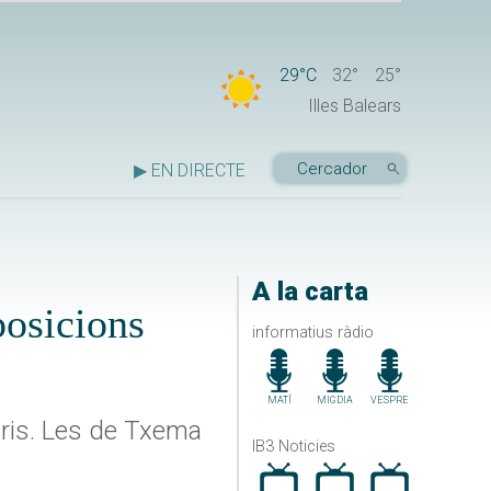
29°C
32°
25°
Illes Balears
▶ EN DIRECTE
A la carta
posicions
informatius ràdio
MATÍ
MIGDIA
VESPRE
 Iris. Les de Txema
IB3 Noticies