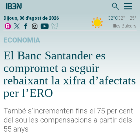
Dijous, 06 d'agost de 2026
32°C
32°
25°
Illes Balears
ECONOMIA
El Banc Santander es
compromet a seguir
rebaixant la xifra d’afectats
per l’ERO
També s'incrementen fins el 75 per cent
del sou les compensacions a partir dels
55 anys