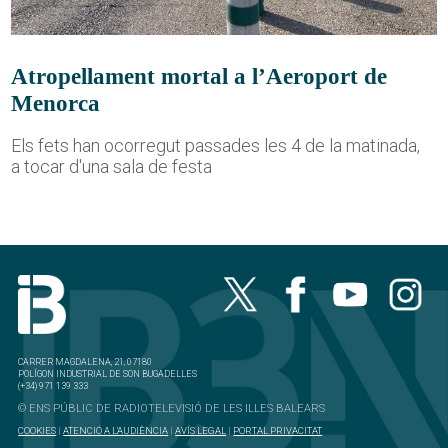
Atropellament mortal a l’Aeroport de
Menorca
Els fets han ocorregut passades les 4 de la matinada,
a tocar d'una sala de festa
CARRER MAGDALENA, 21, 07180
POLÍGON INDUSTRIAL DE SON BUGADELLES
(+34) 971 139 333
© ENS PÚBLIC DE RADIOTELEVISIÓ DE LES ILLES BALEARS
COOKIES
|
ATENCIÓ A L'AUDIÈNCIA
|
AVÍS LEGAL
|
PORTAL PRIVACITAT