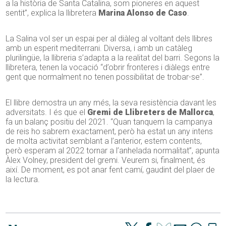
a la història de Santa Catalina, som pioneres en aquest
sentit”, explica la llibretera
Marina Alonso de Caso
.
La Salina vol ser un espai per al diàleg al voltant dels llibres
amb un esperit mediterrani. Diversa, i amb un catàleg
plurilingüe, la llibreria s’adapta a la realitat del barri. Segons la
llibretera, tenen la vocació “d’obrir fronteres i diàlegs entre
gent que normalment no tenen possibilitat de trobar-se”.
El llibre demostra un any més, la seva resistència davant les
adversitats. I és que el
Gremi de Llibreters de Mallorca
,
fa un balanç positiu del 2021. “Quan tanquem la campanya
de reis ho sabrem exactament, però ha estat un any intens
de molta activitat semblant a l’anterior, estem contents,
però esperam al 2022 tornar a l’anhelada normalitat”, apunta
Àlex Volney, president del gremi. Veurem si, finalment, és
així. De moment, es pot anar fent camí, gaudint del plaer de
la lectura.