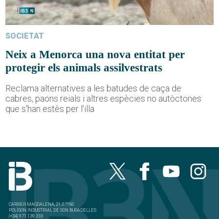
SOCIETAT
Neix a Menorca una nova entitat per
protegir els animals assilvestrats
Reclama alternatives a les batudes de caça de
cabres, paons reials i altres espècies no autòctones
que s'han estès per l'illa
CARRER MAGDALENA, 21, 07180
POLÍGON INDUSTRIAL DE SON BUGADELLES
(+34) 971 139 333