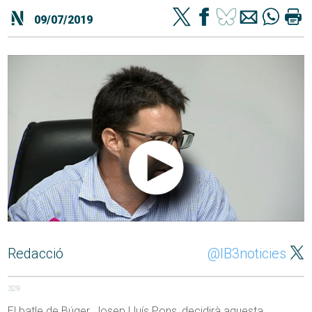
09/07/2019
Redacció
@IB3noticies
329
El batle de Búger, Josep Lluís Pons, decidirà aquesta