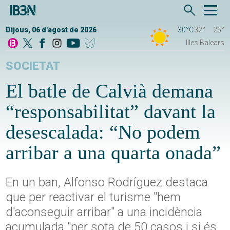
Dijous, 06 d'agost de 2026
30°C
32°
25°
Illes Balears
SOCIETAT
El batle de Calvià demana
“responsabilitat” davant la
desescalada: “No podem
arribar a una quarta onada”
En un ban, Alfonso Rodríguez destaca
que per reactivar el turisme "hem
d'aconseguir arribar" a una incidència
acumulada "per sota de 50 casos i si és