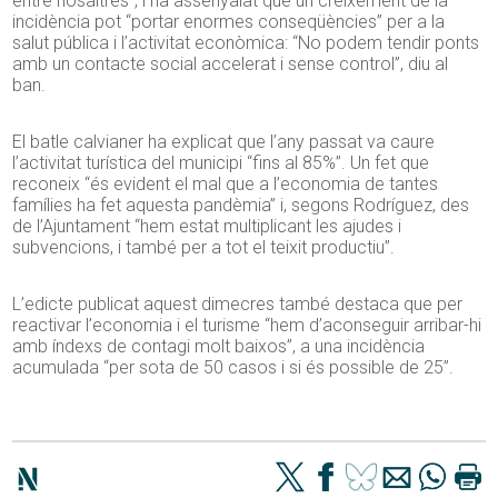
entre nosaltres”, i ha assenyalat que un creixement de la
incidència pot “portar enormes conseqüències” per a la
salut pública i l’activitat econòmica: “No podem tendir ponts
amb un contacte social accelerat i sense control”, diu al
ban.
El batle calvianer ha explicat que l’any passat va caure
l’activitat turística del municipi “fins al 85%”. Un fet que
reconeix “és evident el mal que a l’economia de tantes
famílies ha fet aquesta pandèmia” i, segons Rodríguez, des
de l’Ajuntament “hem estat multiplicant les ajudes i
subvencions, i també per a tot el teixit productiu”.
L’edicte publicat aquest dimecres també destaca que per
reactivar l’economia i el turisme “hem d’aconseguir arribar-hi
amb índexs de contagi molt baixos”, a una incidència
acumulada “per sota de 50 casos i si és possible de 25”.