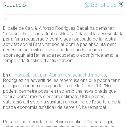
Redacció
@IB3noticies
142
El batle de Calvià, Alfonso Rodríguez Badal, ha demanat
“responsabilitat individual i col·lectiva” davant la desescalada
per a “una recuperació controlada i pausada de la nostra
activitat social l’activitat social, com a pas absolutament
necessari per evitar noves onades pandèmiques i
aconseguir així l’anhelada recuperació econòmica amb la
temporada turística d’estiu i tardor”.
En un
ban publicat per l’Ajuntament aquest dimecres
,
Rodríguez ha advertit de les repercussions que podria tenir
una quarta onada de la pandèmia de la COVID-19. “No
podem permetre posar en risc amb una nova onada que
torni a portar morts d’éssers estimats, UCIS plenes,
saturació del sistema sanitari, i un nou fre de l’obertura de la
nostra economia turística i de serveis.”, ha remarcat.
Per això, ha recordat que el virus continua “encara aquí,