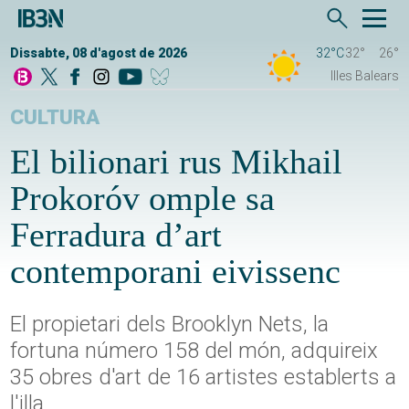
Dissabte, 08 d'agost de 2026
32°C
32°
26°
Illes Balears
CULTURA
El bilionari rus Mikhail
Prokoróv omple sa
Ferradura d’art
contemporani eivissenc
El propietari dels Brooklyn Nets, la
fortuna número 158 del món, adquireix
35 obres d'art de 16 artistes establerts a
l'illa