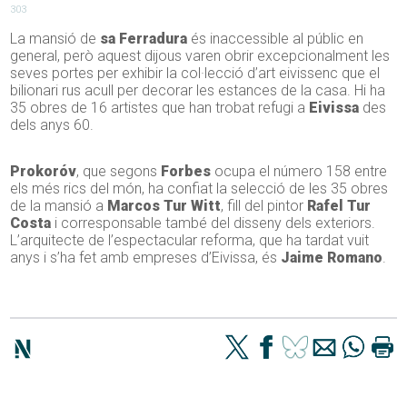
303
La mansió de
sa Ferradura
és inaccessible al públic en
general, però aquest dijous varen obrir excepcionalment les
seves portes per exhibir la col·lecció d’art eivissenc que el
bilionari rus acull per decorar les estances de la casa. Hi ha
35 obres de 16 artistes que han trobat refugi a
Eivissa
des
dels anys 60.
Prokoróv
, que segons
Forbes
ocupa el número 158 entre
els més rics del món, ha confiat la selecció de les 35 obres
de la mansió a
Marcos Tur Witt
, fill del pintor
Rafel Tur
Costa
i corresponsable també del disseny dels exteriors.
L’arquitecte de l’espectacular reforma, que ha tardat vuit
anys i s’ha fet amb empreses d’Eivissa, és
Jaime Romano
.