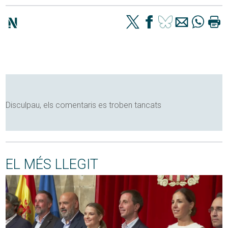
Disculpau, els comentaris es troben tancats
EL MÉS LLEGIT