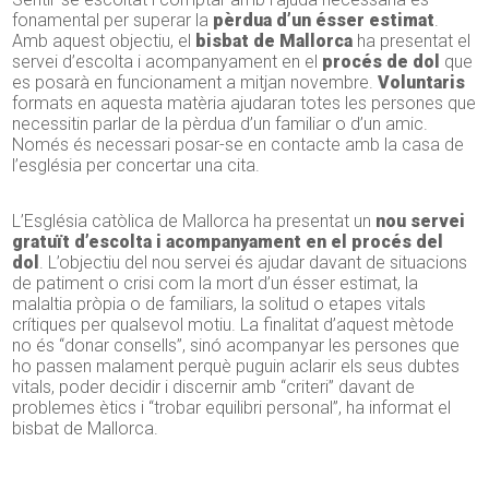
fonamental per superar la
pèrdua d’un ésser estimat
.
Amb aquest objectiu, el
bisbat de Mallorca
ha presentat el
servei d’escolta i acompanyament en el
procés de dol
que
es posarà en funcionament a mitjan novembre.
Voluntaris
formats en aquesta matèria ajudaran totes les persones que
necessitin parlar de la pèrdua d’un familiar o d’un amic.
Només és necessari posar-se en contacte amb la casa de
l’església per concertar una cita.
L’Església catòlica de Mallorca ha presentat un
nou servei
gratuït d’escolta i acompanyament en el procés del
dol
. L’objectiu del nou servei és ajudar davant de situacions
de patiment o crisi com la mort d’un ésser estimat, la
malaltia pròpia o de familiars, la solitud o etapes vitals
crítiques per qualsevol motiu. La finalitat d’aquest mètode
no és “donar consells”, sinó acompanyar les persones que
ho passen malament perquè puguin aclarir els seus dubtes
vitals, poder decidir i discernir amb “criteri” davant de
problemes ètics i “trobar equilibri personal”, ha informat el
bisbat de Mallorca.