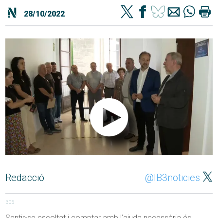
28/10/2022
Redacció
@IB3noticies
305
Sentir-se escoltat i comptar amb l’ajuda necessària és