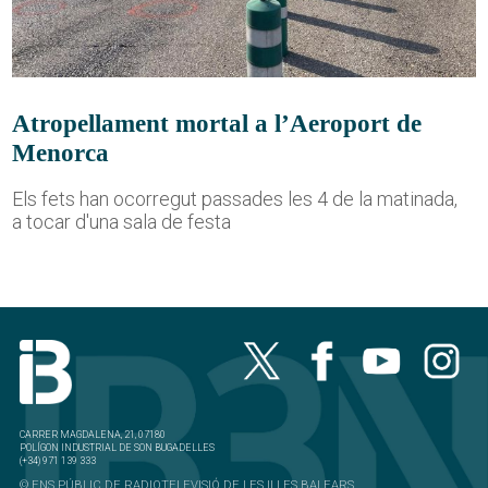
Atropellament mortal a l’Aeroport de
Menorca
Els fets han ocorregut passades les 4 de la matinada,
a tocar d'una sala de festa
CARRER MAGDALENA, 21, 07180
POLÍGON INDUSTRIAL DE SON BUGADELLES
(+34) 971 139 333
© ENS PÚBLIC DE RADIOTELEVISIÓ DE LES ILLES BALEARS