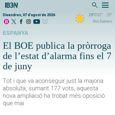
Divendres, 07 d'agost de 2026
29°C
32°
25°
Illes Balears
ESPANYA
El BOE publica la pròrroga
de l’estat d’alarma fins el 7
de juny
Tot i que va aconseguir just la majoria
absoluta, sumant 177 vots, aquesta
nova ampliació ha trobat més oposició
que mai