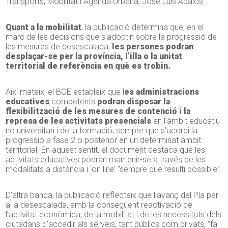
Transports, Mobilitat i Agenda Urbana, José Luís Ábalos.
Quant a la mobilitat
, la publicació determina que, en el
marc de les decisions que s’adoptin sobre la progressió de
les mesures de desescalada,
les persones podran
desplaçar-se per la província, l’illa o la unitat
territorial de referència en què es trobin.
Així mateix, el BOE estableix que l
es administracions
educatives
competents
podran disposar la
flexibilització de les mesures de contenció i la
represa de les activitats presencials
en l’àmbit educatiu
no universitari i de la formació, sempre que s’acordi la
progressió a fase 2 o posterior en un determinat àmbit
territorial. En aquest sentit, el document destaca que les
activitats educatives podran mantenir-se a través de les
modalitats a distància i ‘on line’ “sempre que resulti possible”.
D’altra banda, la publicació reflecteix que l’avanç del Pla per
a la desescalada, amb la consegüent reactivació de
l’activitat econòmica, de la mobilitat i de les necessitats dels
ciutadans d’accedir als serveis, tant públics com privats, “fa