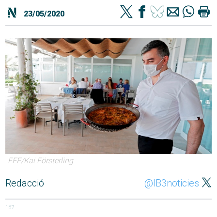
23/05/2020
EFE/Kai Försterling
Redacció
@IB3noticies
167