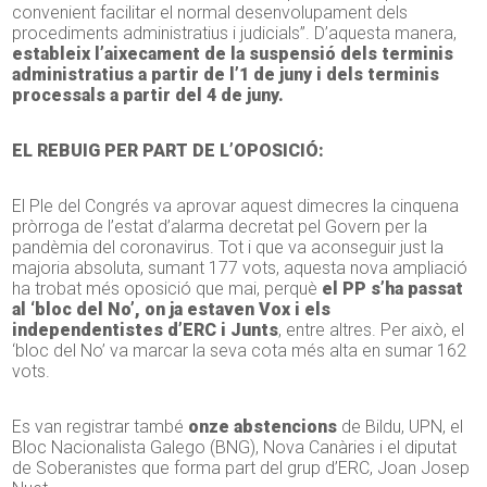
convenient facilitar el normal desenvolupament dels
procediments administratius i judicials”. D’aquesta manera,
estableix l’aixecament de la suspensió dels terminis
administratius a partir de l’1 de juny i dels terminis
processals a partir del 4 de juny.
EL REBUIG PER PART DE L’OPOSICIÓ:
El Ple del Congrés va aprovar aquest dimecres la cinquena
pròrroga de l’estat d’alarma decretat pel Govern per la
pandèmia del coronavirus. Tot i que va aconseguir just la
majoria absoluta, sumant 177 vots, aquesta nova ampliació
ha trobat més oposició que mai, perquè
el PP s’ha passat
al ‘bloc del No’, on ja estaven Vox i els
independentistes d’ERC i Junts
, entre altres. Per això, el
‘bloc del No’ va marcar la seva cota més alta en sumar 162
vots.
Es van registrar també
onze abstencions
de Bildu, UPN, el
Bloc Nacionalista Galego (BNG), Nova Canàries i el diputat
de Soberanistes que forma part del grup d’ERC, Joan Josep