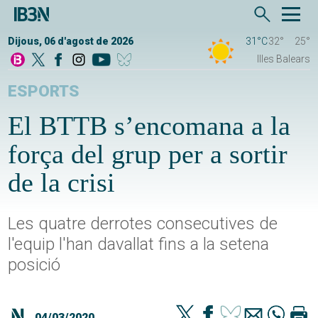
Dijous, 06 d'agost de 2026
31°C
32°
25°
Illes Balears
ESPORTS
El BTTB s’encomana a la
força del grup per a sortir
de la crisi
Les quatre derrotes consecutives de
l'equip l'han davallat fins a la setena
posició
04/03/2020