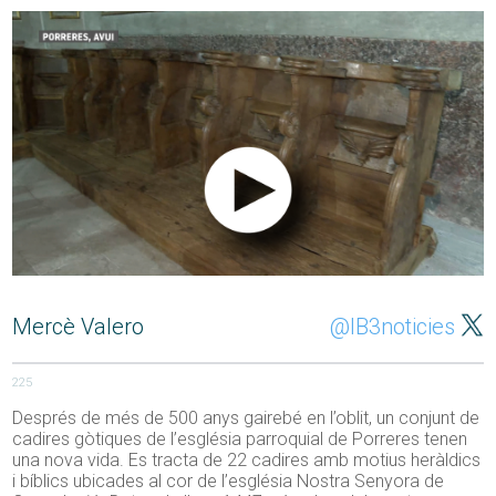
Mercè Valero
@IB3noticies
225
Després de més de 500 anys gairebé en l’oblit, un conjunt de
cadires gòtiques de l’església parroquial de Porreres tenen
una nova vida. Es tracta de 22 cadires amb motius heràldics
i bíblics ubicades al cor de l’església Nostra Senyora de