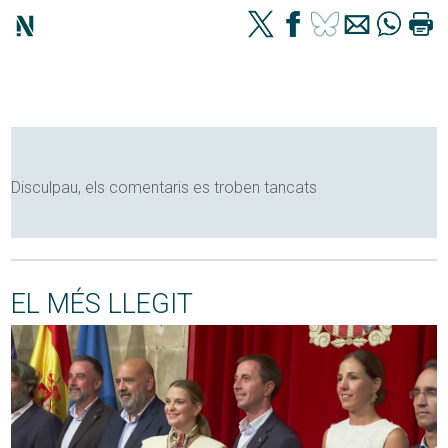
Disculpau, els comentaris es troben tancats
EL MÉS LLEGIT