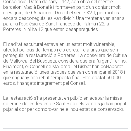
Consolació. Daten de l’any 1447, són obra del mestre
barceloní Macià Bonafè i formaven part d’un conjunt molt
més gran, de 66 cadires. Durant el segle XVII, per motius
encara desconeguts, es van dividir. Una trentena van anar a
parar a l’església de Sant Francesc de Palma i 22, a
Porreres. N’hi ha 12 que estan desaparegudes.
El cadirat escultural estava en un estat molt vulnerable,
afectat pel pas del temps i els corcs. Feia anys que se’n
perseguia la restauració a Porreres. La consellera de Cultura
de Mallorca, Bel Busquets, considera que era “urgent” fer-ho.
Finalment, el Consell de Mallorca i el Bisbat han col·laborat
en la restauració, unes tasques que van començar el 2018 i
que enguany han rebut l’empenta final. Han costat 50.000
euros, finançats íntegrament pel Consell.
La restauració s’ha presentat en públic en acabar la missa
solemne de les festes de Sant Roc i els veïnats ja han pogut
pujar al cor per comprovar-ne el nou estat de conservació.