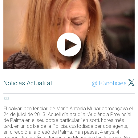
Noticies Actualitat
@IB3noticies
323
El calvari penitenciari de Maria Antònia Munar començava el
24 de juliol de 2013. Aquell dia acudí a l’Audiència Provincial
de Palma en el seu cotxe particular i en sortí, hores més
tard, en un cotxe de la Policia, custodiada per dos agents,
en direcció a la presó de Palma. Han passat 4 anys, 4
mesos i 5 dies. És el temps que Munar du dins la presó. No