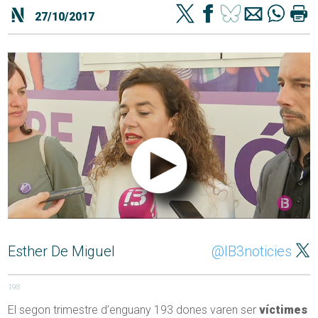
27/10/2017
Esther De Miguel
@IB3noticies
198
El segon trimestre d’enguany 193 dones varen ser
víctimes