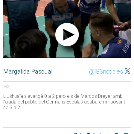
Margalida Pascual
@IB3noticies
160
L’Ushuaïa s’avançà 0 a 2 però els de Marcos Dreyer amb
l’ajuda del públic del Germans Escalas acabaren imposant-
se 3 a 2