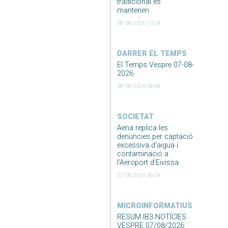
tradicional es
mantenen
08/08/2026 10:24
DARRER EL TEMPS
El Temps Vespre 07-08-
2026
08/08/2026 08:59
SOCIETAT
Aena replica les
denúncies per captació
excessiva d’aigua i
contaminació a
l’Aeroport d’Eivissa
07/08/2026 09:59
MICROINFORMATIUS
RESUM IB3 NOTÍCIES
VESPRE 07/08/2026