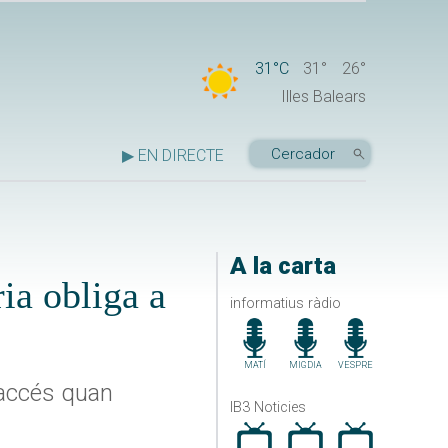
31°C
31°
26°
Illes Balears
▶ EN DIRECTE
A la carta
ria obliga a
informatius ràdio
MATÍ
MIGDIA
VESPRE
l'accés quan
IB3 Noticies