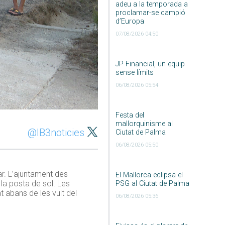
adeu a la temporada a
proclamar-se campió
d’Europa
07/08/2026 04:50
JP Financial, un equip
sense límits
06/08/2026 05:54
Festa del
mallorquinisme al
@IB3noticies
Ciutat de Palma
06/08/2026 05:50
ar. L’ajuntament des
El Mallorca eclipsa el
 la posta de sol. Les
PSG al Ciutat de Palma
t abans de les vuit del
06/08/2026 05:36