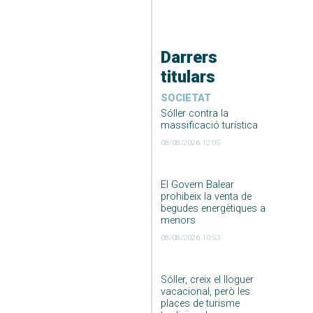
Darrers
titulars
SOCIETAT
Sóller contra la
massificació turística
08/08/2026 12:05
El Govern Balear
prohibeix la venta de
begudes energètiques a
menors
08/08/2026 10:53
Sóller, creix el lloguer
vacacional, però les
places de turisme