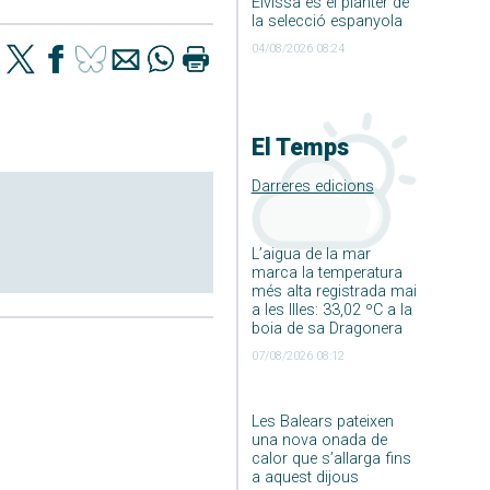
Eivissa és el planter de
la selecció espanyola
04/08/2026 08:24
El Temps
Darreres edicions
L’aigua de la mar
marca la temperatura
més alta registrada mai
a les Illes: 33,02 ºC a la
boia de sa Dragonera
07/08/2026 08:12
Les Balears pateixen
una nova onada de
calor que s’allarga fins
a aquest dijous