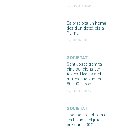
07/08/2026 09:34
Es precipita un home
des d’un dotzè pis a
Palma
07/08/2026 09:27
SOCIETAT
Sant Josep tramita
cinc sancions per
festes il·legals amb
multes que sumen
800.00 euros
07/08/2026 09:14
SOCIETAT
L’ocupació hotelera a
les Pitiüses al juliol
creix un 0,90%