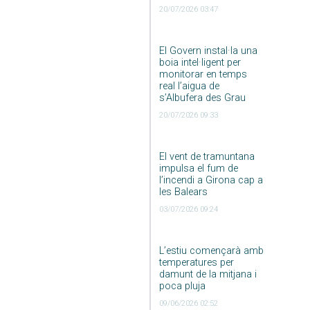
20/07/2026 03:47
El Govern instal·la una
boia intel·ligent per
monitorar en temps
real l’aigua de
s’Albufera des Grau
20/07/2026 09:33
El vent de tramuntana
impulsa el fum de
l’incendi a Girona cap a
les Balears
03/07/2026 09:24
L’estiu començarà amb
temperatures per
damunt de la mitjana i
poca pluja
09/06/2026 02:52