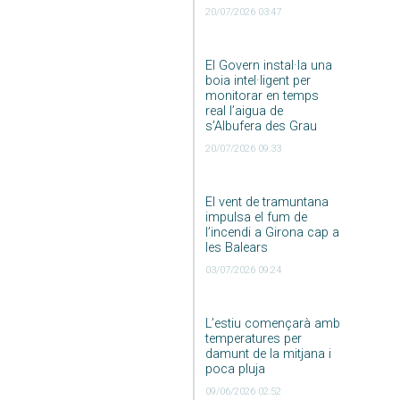
20/07/2026 03:47
El Govern instal·la una
boia intel·ligent per
monitorar en temps
real l’aigua de
s’Albufera des Grau
20/07/2026 09:33
El vent de tramuntana
impulsa el fum de
l’incendi a Girona cap a
les Balears
03/07/2026 09:24
L’estiu començarà amb
temperatures per
damunt de la mitjana i
poca pluja
09/06/2026 02:52