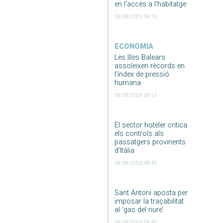
en l’accès a l’habitatge
09/08/2026 09:33
ECONOMIA
Les Illes Balears
assoleixen rècords en
l’índex de pressió
humana
09/08/2026 09:10
El sector hoteler critica
els controls als
passatgers provinents
d’Itàlia
09/08/2026 08:45
Sant Antoni aposta per
imposar la traçabilitat
al ‘gas del riure’
09/08/2026 08:42