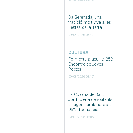
Sa Berenada, una
tradició molt viva a les
Festes de la Terra
09/08/2026 08:42
CULTURA
Formentera acull el 25è
Encontre de Joves
Poetes
09/08/2026 08:17
La Colònia de Sant
Jordi, plena de visitants
a l’agost, amb hotels al
95% d’ocupació
09/08/2026 08:06