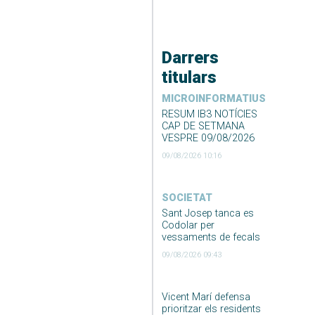
Darrers
titulars
MICROINFORMATIUS
RESUM IB3 NOTÍCIES
CAP DE SETMANA
VESPRE 09/08/2026
09/08/2026 10:16
SOCIETAT
Sant Josep tanca es
Codolar per
vessaments de fecals
09/08/2026 09:43
Vicent Marí defensa
prioritzar els residents