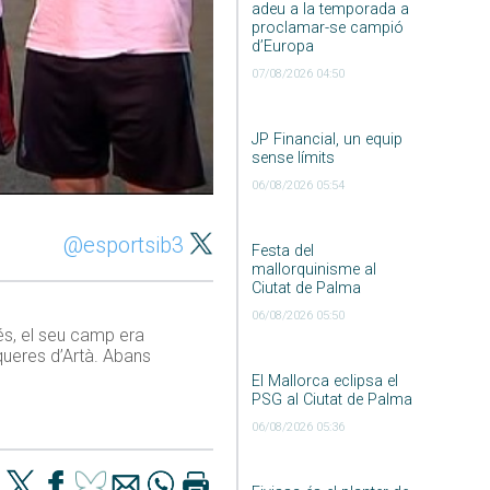
adeu a la temporada a
proclamar-se campió
d’Europa
07/08/2026 04:50
JP Financial, un equip
sense límits
06/08/2026 05:54
@esportsib3
Festa del
mallorquinisme al
Ciutat de Palma
06/08/2026 05:50
rés, el seu camp era
squeres d’Artà. Abans
El Mallorca eclipsa el
PSG al Ciutat de Palma
06/08/2026 05:36