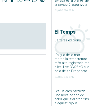
Eivissa és el planter de
la selecció espanyola
04/08/2026 08:24
El Temps
Darreres edicions
L’aigua de la mar
marca la temperatura
més alta registrada mai
a les Illes: 33,02 ºC a la
boia de sa Dragonera
07/08/2026 08:12
Les Balears pateixen
una nova onada de
calor que s’allarga fins
a aquest dijous