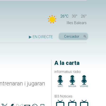
26°C
30°
26°
Illes Balears
▶ EN DIRECTE
A la carta
informatius ràdio
entrenaran i jugaran
MATÍ
MIGDIA
VESPRE
IB3 Noticies