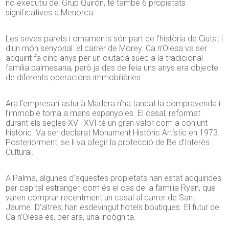
no executiu del Grup Quirón, té també 6 propietats
significatives a Menorca.
Les seves parets i ornaments són part de l’història de Ciutat i
d’un món senyorial: el carrer de Morey. Ca n’Olesa va ser
adquirit fa cinc anys per un ciutadà suec a la tradicional
família palmesana, però ja des de feia uns anys era objecte
de diferents operacions immobiliàries.
Ara l’empresari asturià Madera n’ha tancat la compravenda i
l’immoble torna a mans espanyoles. El casal, reformat
durant els segles XV i XVI té un gran valor com a conjunt
històric. Va ser declarat Monument Històric Artístic en 1973.
Posteriorment, se li va afegir la protecció de Be d’Interès
Cultural.
A Palma, algunes d’aquestes propietats han estat adquirides
per capital estranger, com és el cas de la família Ryan, que
varen comprar recentment un casal al carrer de Sant
Jaume. D’altres, han esdevingut hotels boutiques. El futur de
Ca n’Olesa és, per ara, una incògnita.