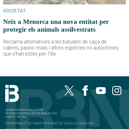
SOCIETAT
Neix a Menorca una nova entitat per
protegir els animals assilvestrats
Reclama alternatives a les batudes de caça de
cabres, paons reials i altres espècies no autòctones
que s'han estès per l'illa
CARRER MAGDALENA, 21, 07180
POLÍGON INDUSTRIAL DE SON BUGADELLES
(+34) 971 139 333
© ENS PÚBLIC DE RADIOTELEVISIÓ DE LES ILLES BALEARS