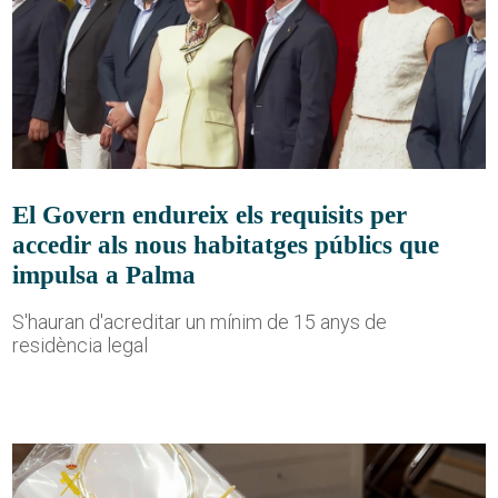
El Govern endureix els requisits per
accedir als nous habitatges públics que
impulsa a Palma
S'hauran d'acreditar un mínim de 15 anys de
residència legal