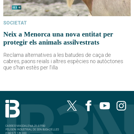
SOCIETAT
Neix a Menorca una nova entitat per
protegir els animals assilvestrats
Reclama alternatives a les batudes de caça de
cabres, paons reials i altres espècies no autòctones
que s'han estès per l'illa
CARRER MAGDALENA, 21, 07180
POLÍGON INDUSTRIAL DE SON BUGADELLES
(+34) 971 139 333