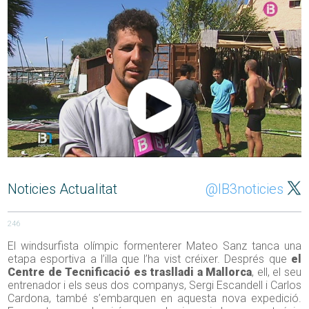
Noticies Actualitat
@IB3noticies
246
El windsurfista olímpic formenterer Mateo Sanz tanca una
etapa esportiva a l’illa que l’ha vist créixer. Després que
el
Centre de Tecnificació es traslladi a Mallorca
, ell, el seu
entrenador i els seus dos companys, Sergi Escandell i Carlos
Cardona, també s’embarquen en aquesta nova expedició.