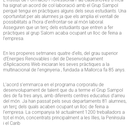
ha signat un acord de col·laboració amb el Grup Sampol
perquè tengui en pràctiques alguns dels seus estudiants. Una
oportunitat per als alumnes ja que els amplia el ventall de
possibilitats a l’hora d’enfrontar-se al món laboral.
Asseguren que un terç dels estudiants que entren a fer
pràctiques al grup Salom acaba ocupant un lloc de feina a
l’empresa.
En les properes setmanes quatre d’ells, del grau superior
d’Energies Renovables i del de Desenvolupament
d’Aplicacions Web iniciaran les seves pràctiques a la
multinacional de l’enginyeria , fundada a Mallorca fa 85 anys.
L’acord s’emmarca en el programa corporatiu de
desenvolupament de talent que du a terme el Grup Sampol
des de fa tres anys, amb diferents centres educatius d’arreu
del món. Ja han passat pels seus departaments 81 alumnes,
un terç dels quals acaben ocupant un lloc de feina a
l’empresa. La companyia té actualment 1200 treballadors a
tot el món, concentrats principalment a les Illes, la Península
i el Carib