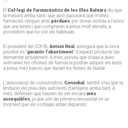
181
El
Col·legi de Farmacèutics de les Illes Balears
diu que
la mesura arriba tard i que això suposarà que moltes
farmàcies venguin amb
pèrdues
, per donar sortida a l’estoc
que ara tenen i que compraren a preus molt elevats, a
proveïdors que no són els habituals.
El president del COFIB,
Antoni Real
, assegura que la seva
prioritat és “
garantir l’abastiment
” d’aquest producte tan
demandat actualment. A més, preveu que d’aquí a dues
setmanes les oficines de farmàcia podran adquirir els tests
a preus més baixos que durant les festes de Nadal.
L’associació de consumidors,
Consubal
, també creu que la
limitació del preu dels autotests d’antígens arriba tard. A
més, defensen que haurien de ser encara
més
assequibles
, ja que són de primera necessitat en un
moment que els contagis estan disparats.