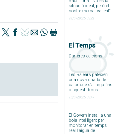
Raúl Llona: ”No és la
situació ideal, però el
nostre mercat va lent”
29/07/2026 05:22
El Temps
Darreres edicions
Les Balears pateixen
una nova onada de
calor que s’allarga fins
a aquest dijous
20/07/2026 03:47
El Govern instal·la una
boia intel·ligent per
monitorar en temps
real l’aigua de