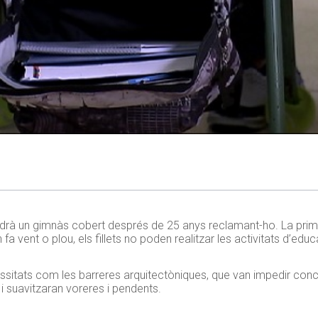
ndrà un gimnàs cobert després de 25 anys reclamant-ho. La primer
a vent o plou, els fillets no poden realitzar les activitats d’educ
ssitats com les barreres arquitectòniques, que van impedir conced
i suavitzaran voreres i pendents.