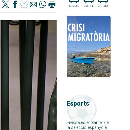
MIGDIA
VESPRE
CAP.SET
Esports
Eivissa és el planter de
la selecció espanyola