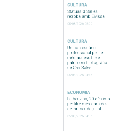
CULTURA
Statuas d Sal es
retroba amb Eivissa
05/08/2026 05:00
CULTURA
Un nou escàner
professional per fer
més accessible el
patrimoni bibliogràfic
de Can Sales
05/08/2026 04:46
ECONOMIA
La benzina, 20 cèntims
per litre més cara des
del primer de juliol
05/08/2026 04:36