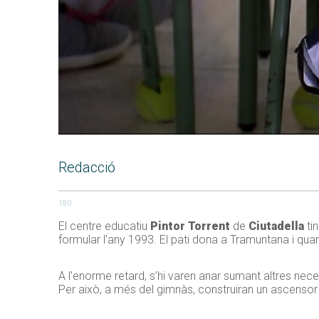
Redacció
180
El centre educatiu
Pintor Torrent
de
Ciutadella
ti
formular l’any 1993. El pati dona a Tramuntana i quan f
A l’enorme retard, s’hi varen anar sumant altres nece
Per això, a més del gimnàs, construiran un ascensor 