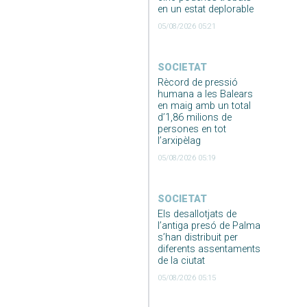
en un estat deplorable
05/08/2026 05:21
SOCIETAT
Rècord de pressió
humana a les Balears
en maig amb un total
d’1,86 milions de
persones en tot
l’arxipèlag
05/08/2026 05:19
SOCIETAT
Els desallotjats de
l’antiga presó de Palma
s’han distribuit per
diferents assentaments
de la ciutat
05/08/2026 05:15