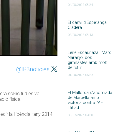
04/08/2026 08:24
El canvi d’Esperança
Cladera
02/08/2026 08:43
Leire Escauriaza i Marc
Naranjo, dos
gimnastes amb molt
de futur
@IB3noticies
01/08/2026 05:59
El Mallorca s’acomiada
a sol·licitud es va
de Marbella amb
ació física.
victòria contra l’Al-
Ittihad
ir la llicència l’any 2014.
30/07/2026 03:56