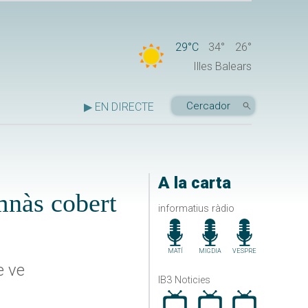
29°C
34°
26°
Illes Balears
▶ EN DIRECTE
A la carta
imnàs cobert
informatius ràdio
MATÍ
MIGDIA
VESPRE
e ve
IB3 Noticies