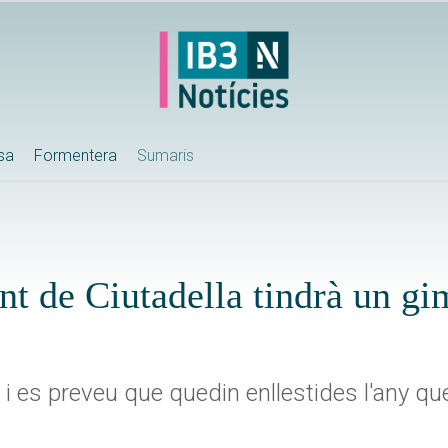
ssa
Formentera
Sumaris
ent de Ciutadella tindrà un g
 es preveu que quedin enllestides l'any qu