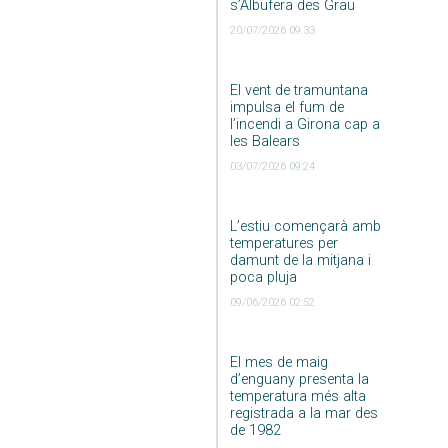
s’Albufera des Grau
20/07/2026 09:33
El vent de tramuntana
impulsa el fum de
l’incendi a Girona cap a
les Balears
03/07/2026 09:24
L’estiu començarà amb
temperatures per
damunt de la mitjana i
poca pluja
09/06/2026 02:52
El mes de maig
d’enguany presenta la
temperatura més alta
registrada a la mar des
de 1982