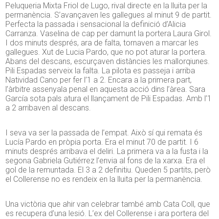
Peluqueria Mixta Friol de Lugo, rival directe en la lluita per la
permanència. S’avançaven les gallegues al minut 9 de partit.
Perfecta la passada i sensacional la definició d’Alicia
Carranza. Vaselina de cap per damunt la portera Laura Girol.
I dos minuts després, ara de falta, tornaven a marcar les
gallegues. Xut de Lucia Pardo, que no pot aturar la portera.
Abans del descans, escurçaven distàncies les mallorqiunes.
Pili Espadas serveix la falta. La pilota es passeja i arriba
Natividad Cano per fer l’1 a 2. Encara a la primera part,
l’àrbitre assenyala penal en aquesta acció dins l’àrea. Sara
García sota pals atura el llançament de Pili Espadas. Amb l’1
a 2 arribaven al descans.
I seva va ser la passada de l’empat. Això sí qui remata és
Lucía Pardo en pròpia porta. Era el minut 70 de partit. I 6
minuts després arribava el deliri. La primera va a la fusta i la
segona Gabriela Gutiérrez l’envia al fons de la xarxa. Era el
gol de la remuntada. El 3 a 2 definitiu. Queden 5 partits, però
el Collerense no es rendeix en la lluita per la permanència.
Una victòria que ahir van celebrar també amb Cata Coll, que
es recupera d’una lesió. L’ex del Collerense i ara portera del