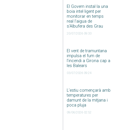
El Govern instal·la una
boia intel·ligent per
monitorar en temps
real l’aigua de
s’Albufera des Grau
20/07/2026 09:33
El vent de tramuntana
impulsa el fum de
l’incendi a Girona cap a
les Balears
03/07/2026 09:24
L’estiu començarà amb
temperatures per
damunt de la mitjana i
poca pluja
09/06/2026 02:52