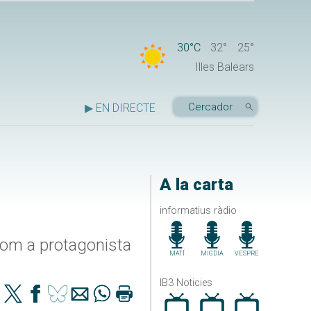
30°C
32°
25°
Illes Balears
▶ EN DIRECTE
A la carta
informatius ràdio
com a protagonista
MATÍ
MIGDIA
VESPRE
IB3 Noticies