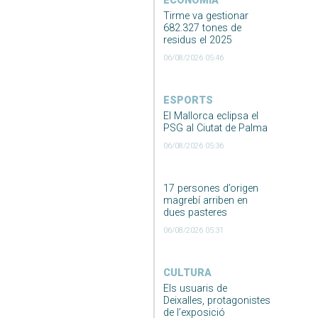
ECONOMIA
Tirme va gestionar
682.327 tones de
residus el 2025
06/08/2026 05:46
ESPORTS
El Mallorca eclipsa el
PSG al Ciutat de Palma
06/08/2026 05:36
17 persones d’origen
magrebí arriben en
dues pasteres
06/08/2026 05:31
CULTURA
Els usuaris de
Deixalles, protagonistes
de l’exposició