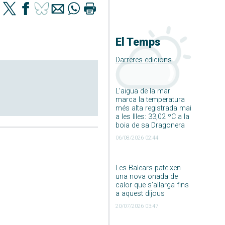
El Temps
Darreres edicions
L’aigua de la mar
marca la temperatura
més alta registrada mai
a les Illes: 33,02 ºC a la
boia de sa Dragonera
06/08/2026 02:44
Les Balears pateixen
una nova onada de
calor que s’allarga fins
a aquest dijous
20/07/2026 03:47