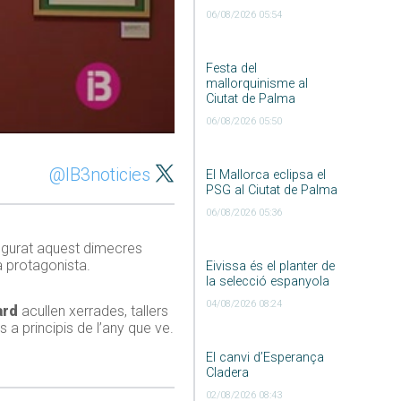
06/08/2026 05:54
Festa del
mallorquinisme al
Ciutat de Palma
06/08/2026 05:50
@IB3noticies
El Mallorca eclipsa el
PSG al Ciutat de Palma
06/08/2026 05:36
augurat aquest dimecres
 protagonista.
Eivissa és el planter de
la selecció espanyola
04/08/2026 08:24
ard
acullen xerrades, tallers
a principis de l’any que ve.
El canvi d’Esperança
Cladera
02/08/2026 08:43