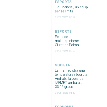
ESPORTS
JP Financial, un equip
sense límits
06/08/2026 05:54
ESPORTS
Festa del
mallorquinisme al
Ciutat de Palma
06/08/2026 05:50
SOCIETAT
La mar registra una
temperatura rècord a
Andratx: la boia de
l’AEMET arriba als
33,02 graus
06/08/2026 03:49