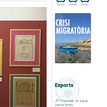
MIGDIA
VESPRE
CAP.SET
Esports
JP Financial, un equip
sense límits