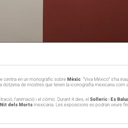
 se centra en un monogràfic sobre
Mèxic
. “Viva México” s’ha in
na dotzena de mostres que tenen la iconografia mexicana com a
stració, l’animació i el còmic. Durant 4 dies, el
Solleric
i
Es Balu
Nit dels Morts
mexicana. Les exposicions es podran veure fins 