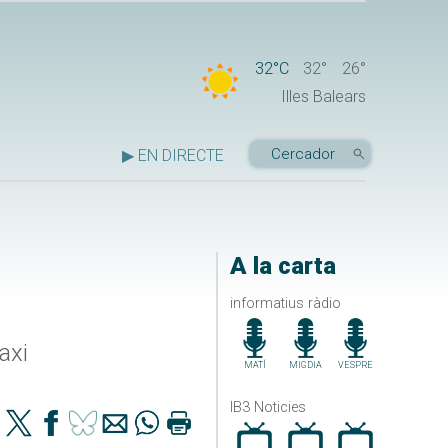
32°C
32°
26°
Illes Balears
▶ EN DIRECTE
A la carta
informatius ràdio
axi
MATÍ
MIGDIA
VESPRE
IB3 Noticies