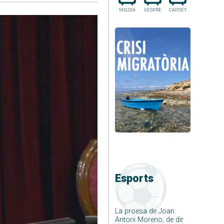
MIGDIA
VESPRE
CAP.SET
Esports
La proesa de Joan
Antoni Moreno, de dir