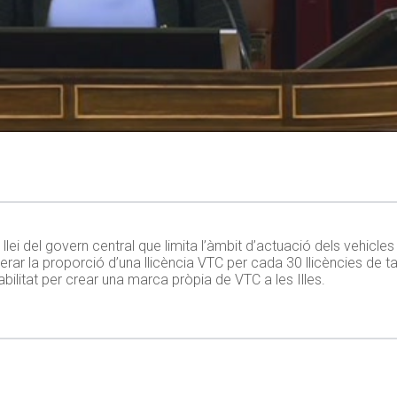
 llei del govern central que limita l’àmbit d’actuació dels vehicl
ar la proporció d’una llicència VTC per cada 30 llicències de ta
abilitat per crear una marca pròpia de VTC a les Illes.