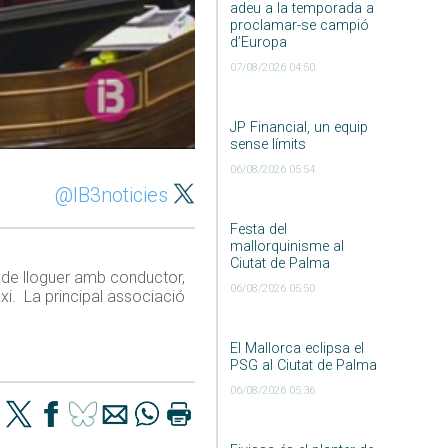
adeu a la temporada a
proclamar-se campió
d’Europa
07/08/2026 04:50
JP Financial, un equip
sense límits
06/08/2026 05:54
@IB3noticies
Festa del
mallorquinisme al
Ciutat de Palma
es de lloguer amb conductor,
06/08/2026 05:50
xi. La principal associació
El Mallorca eclipsa el
PSG al Ciutat de Palma
06/08/2026 05:36