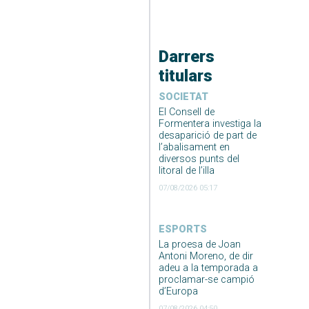
Darrers
titulars
SOCIETAT
El Consell de
Formentera investiga la
desaparició de part de
l’abalisament en
diversos punts del
litoral de l’illa
07/08/2026 05:17
ESPORTS
La proesa de Joan
Antoni Moreno, de dir
adeu a la temporada a
proclamar-se campió
d’Europa
07/08/2026 04:50