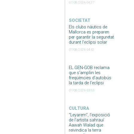
07/08/2026 04:27
SOCIETAT
Els clubs nàutics de
Mallorca es preparen
per garantir la seguretat
durant l’eclipsi solar
07/08/2026 04:42
EL GEN-GOB reclama
que s’ampliïn les
freqüències d’autobús
la tarda de l’eclipsi
07/08/2026 03:53
CULTURA
“Leyarem”, l’exposició
de l’artista sahrauí
Aawah Walad que
reivindica la terra