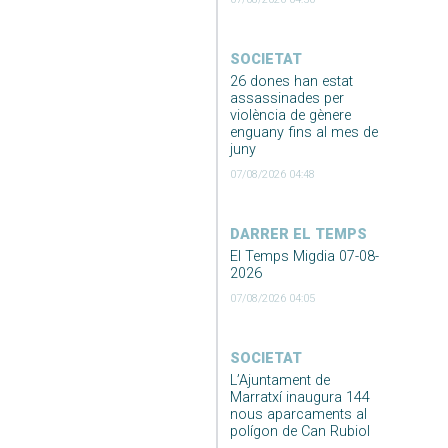
SOCIETAT
26 dones han estat
assassinades per
violència de gènere
enguany fins al mes de
juny
07/08/2026 04:48
DARRER EL TEMPS
El Temps Migdia 07-08-
2026
07/08/2026 04:05
SOCIETAT
L’Ajuntament de
Marratxí inaugura 144
nous aparcaments al
polígon de Can Rubiol