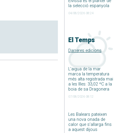
Eivissa és el planter de
la selecció espanyola
04/08/2026 08:24
El Temps
Darreres edicions
L’aigua de la mar
marca la temperatura
més alta registrada mai
a les Illes: 33,02 ºC a la
boia de sa Dragonera
07/08/2026 08:12
Les Balears pateixen
una nova onada de
calor que s’allarga fins
a aquest dijous