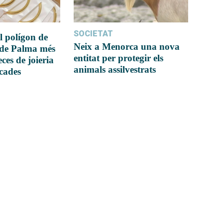
SOCIETAT
l polígon de
Neix a Menorca una nova
 de Palma més
entitat per protegir els
ces de joieria
animals assilvestrats
icades