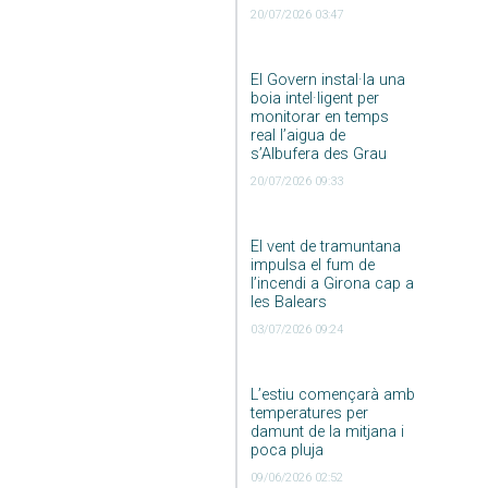
20/07/2026 03:47
El Govern instal·la una
boia intel·ligent per
monitorar en temps
real l’aigua de
s’Albufera des Grau
20/07/2026 09:33
El vent de tramuntana
impulsa el fum de
l’incendi a Girona cap a
les Balears
03/07/2026 09:24
L’estiu començarà amb
temperatures per
damunt de la mitjana i
poca pluja
09/06/2026 02:52