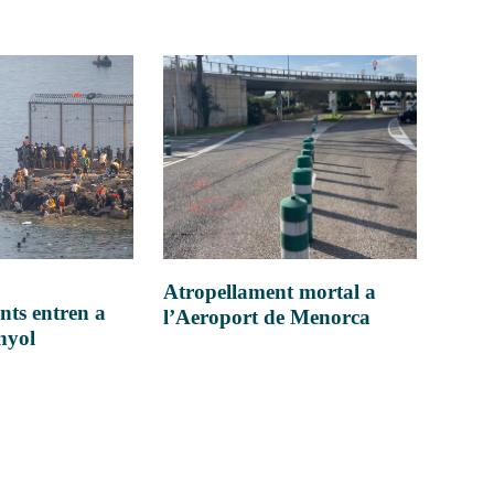
Atropellament mortal a
nts entren a
l’Aeroport de Menorca
anyol