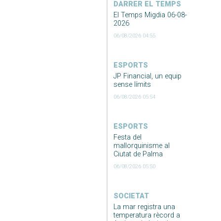
DARRER EL TEMPS
El Temps Migdia 06-08-
2026
06/08/2026 04:55
ESPORTS
JP Financial, un equip
sense límits
06/08/2026 05:54
ESPORTS
Festa del
mallorquinisme al
Ciutat de Palma
06/08/2026 05:50
SOCIETAT
La mar registra una
temperatura rècord a