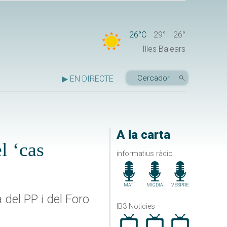
26°C
29°
26°
Illes Balears
▶ EN DIRECTE
A la carta
l ‘cas
informatius ràdio
MATÍ
MIGDIA
VESPRE
 del PP i del Foro
IB3 Noticies