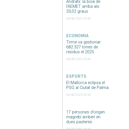
Andratx: la boia de
l’AEMET arriba als
33,02 graus
06/08/2026 03:49
ECONOMIA
Tirme va gestionar
682.327 tones de
residus el 2025
06/08/2026 05:46
ESPORTS
El Mallorca eclipsa el
PSG al Ciutat de Palma
06/08/2026 05:36
17 persones d’origen
magrebí arriben en
dues pasteres