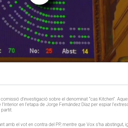
 comissió d’investigació sobre el denominat “cas Kitchen”. Aques
Interior en l’etapa de Jorge Fernández Díaz per espiar l’extresor
partit.
nt amb el vot en contra del PP, mentre que Vox s’ha abstingut, i