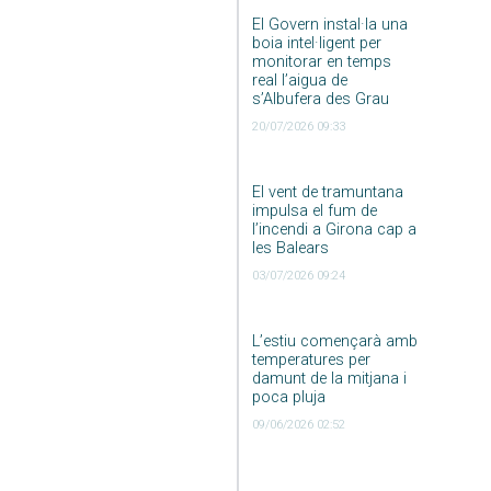
El Govern instal·la una
boia intel·ligent per
monitorar en temps
real l’aigua de
s’Albufera des Grau
20/07/2026 09:33
El vent de tramuntana
impulsa el fum de
l’incendi a Girona cap a
les Balears
03/07/2026 09:24
L’estiu començarà amb
temperatures per
damunt de la mitjana i
poca pluja
09/06/2026 02:52