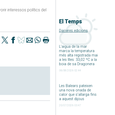
vorir interessos polítics del
El Temps
Darreres edicions
L’aigua de la mar
marca la temperatura
més alta registrada mai
a les Illes: 33,02 ºC a la
boia de sa Dragonera
06/08/2026 02:44
Les Balears pateixen
una nova onada de
calor que s’allarga fins
a aquest dijous
20/07/2026 03:47