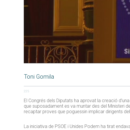
Toni Gomila
225
El Congrés dels Diputats ha aprovat la creació d’una
que suposadament es va muntar des del Ministeri de l’
recaptar proves que poguessin implicar dirigents del 
La iniciativa de PSOE i Unides Podem ha tirat endava