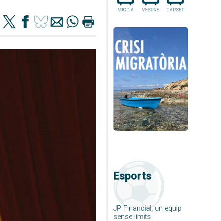
MIGDIA
VESPRE
CAP.SET
Esports
JP Financial, un equip
sense límits