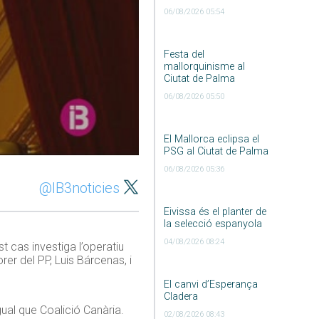
06/08/2026 05:54
Festa del
mallorquinisme al
Ciutat de Palma
06/08/2026 05:50
El Mallorca eclipsa el
PSG al Ciutat de Palma
06/08/2026 05:36
@IB3noticies
Eivissa és el planter de
la selecció espanyola
04/08/2026 08:24
t cas investiga l’operatiu
er del PP, Luis Bárcenas, i
El canvi d’Esperança
Cladera
gual que Coalició Canària.
02/08/2026 08:43