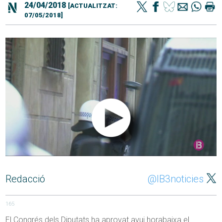
24/04/2018
[ACTUALITZAT:
07/05/2018]
Redacció
@IB3noticies
165
El Congrés dels Diputats ha aprovat avui horabaixa el