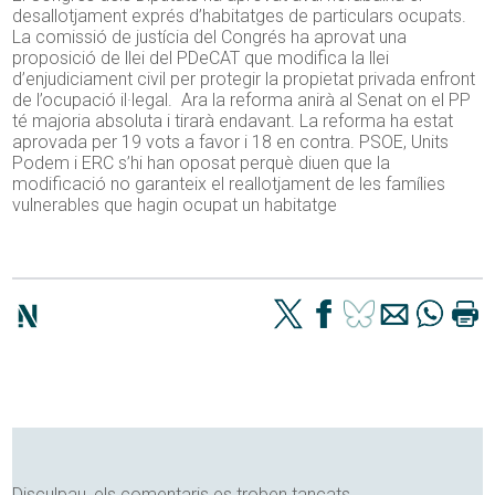
desallotjament exprés d’habitatges de particulars ocupats.
La comissió de justícia del Congrés ha aprovat una
proposició de llei del PDeCAT que modifica la llei
d’enjudiciament civil per protegir la propietat privada enfront
de l’ocupació il·legal. Ara la reforma anirà al Senat on el PP
té majoria absoluta i tirarà endavant. La reforma ha estat
aprovada per 19 vots a favor i 18 en contra. PSOE, Units
Podem i ERC s’hi han oposat perquè diuen que la
modificació no garanteix el reallotjament de les famílies
vulnerables que hagin ocupat un habitatge
Disculpau, els comentaris es troben tancats