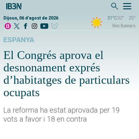
Dijous, 06 d'agost de 2026
31°C
32°
25°
Illes Balears
ESPANYA
El Congrés aprova el
desnonament exprés
d’habitatges de particulars
ocupats
La reforma ha estat aprovada per 19
vots a favor i 18 en contra