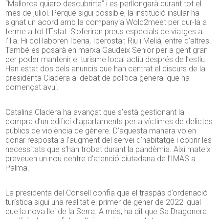
“Mallorca quiero descubrirte” i es perllongarà durant tot el
mes de juliol. Perquè sigui possible, la institució insular ha
signat un acord amb la companyia Wold2meet per dur-la a
terme a tot l’Estat. S’oferiran preus especials de viatges a
l’illa. Hi col·laboren Iberia, Iberostar, Riu i Melià, entre d’altres.
També es posarà en marxa Gaudeix Senior per a gent gran
per poder mantenir el turisme local actiu després de l’estiu.
Han estat dos dels anuncis que han centrat el discurs de la
presidenta Cladera al debat de política general que ha
començat avui.
Catalina Cladera ha avançat que s’està gestionant la
compra d’un edifici d’apartaments per a víctimes de delictes
públics de violència de gènere. D’aquesta manera volen
donar resposta a l’augment del servei d’habitatge i cobrir les
necessitats que s’han trobat durant la pandèmia. Així mateix
preveuen un nou centre d’atenció ciutadana de l’IMAS a
Palma.
La presidenta del Consell confia que el traspàs d’ordenació
turística sigui una realitat el primer de gener de 2022 igual
que la nova llei de la Serra. A més, ha dit que Sa Dragonera