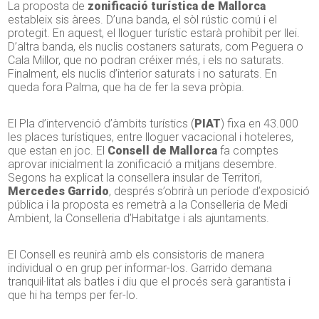
La proposta de
zonificació turística de Mallorca
estableix sis àrees. D’una banda, el sòl rústic comú i el
protegit. En aquest, el lloguer turístic estarà prohibit per llei.
D’altra banda, els nuclis costaners saturats, com Peguera o
Cala Millor, que no podran créixer més, i els no saturats.
Finalment, els nuclis d’interior saturats i no saturats. En
queda fora Palma, que ha de fer la seva pròpia.
El Pla d’intervenció d’àmbits turístics (
PIAT
) fixa en 43.000
les places turístiques, entre lloguer vacacional i hoteleres,
que estan en joc. El
Consell de Mallorca
fa comptes
aprovar inicialment la zonificació a mitjans desembre.
Segons ha explicat la consellera insular de Territori,
Mercedes Garrido
, després s’obrirà un període d’exposició
pública i la proposta es remetrà a la Conselleria de Medi
Ambient, la Conselleria d’Habitatge i als ajuntaments.
El Consell es reunirà amb els consistoris de manera
individual o en grup per informar-los. Garrido demana
tranquil·litat als batles i diu que el procés serà garantista i
que hi ha temps per fer-lo.