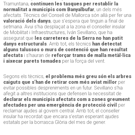
Tramuntana,
continuen les tasques per restablir la
normalitat a municipis com Banyalbufar
, un dels més
afectats. Tècnics del Consell de Mallorca són allà per fer una
valoració dels danys
, que s’espera que tinguin a final de
setmana. Avui s’ha desplaçat a la zona el conseller insular
de Mobilitat i Infraestructures, Iván Sevillano, que ha
assegurat que
les carreteres de la Serra no han patit
danys estructurals
. Amb tot, els tècnics
han detectat
alguns talussos o murs de contenció que han resultat
afectats
i s’hauran de
reforçar trams de malla metàl·lica
i aixecar parets tomades
per la força del vent.
Segons els tècnics,
el problema més greu són els arbres
caiguts que s’han de retirar com més aviat millor
per
evitar possibles despreniments en un futur. Sevillano s’ha
afegit a altres institucions que defensen la necessitat de
declarar els municipis afectats com a zones greument
afectades per una emergència de protecció civil
per
reclamar ajudes al govern central. Amb tot, el conseller
insular ha recordat que encara s’estan esperant ajudes
estatals per la borrasca Glòria del mes de gener.