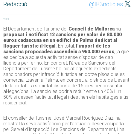
Redacció
@IB3noticies
283
El Departament de Turisme del
Consell de Mallorca
ha
proposat i notificat 12 sancions per valor de 80.000
euros cadascuna en un edifici de Palma dedicat al
lloguer turístic il·legal
. En total,
l’import de les
sancions proposades ascendeix a 960.000 euros
, ja que
es dedica a aquesta activitat sense disposar de cap
llicència per fer-ho. En concret, l’àrea de Sancions del
Departament de Turisme ha iniciat aquests expedients
sancionadors per infracció turística en dotze pisos que es
comercialitzaven a Palma, en concret, al districte de Llevant
de la ciutat. La societat disposa de 15 dies per presentar
al·legacions. La sanció es podria reduir entre un 40% i un
50% si cessen l’activitat il·legal i destinen els habitatges a ús
residencial.
El conseller de Turisme, José Marcial Rodríguez Díaz, ha
mostrat la seva satisfacció per l’actuació desenvolupada
pel Servei d’Inspecció i de Sancions del Departament, i ha