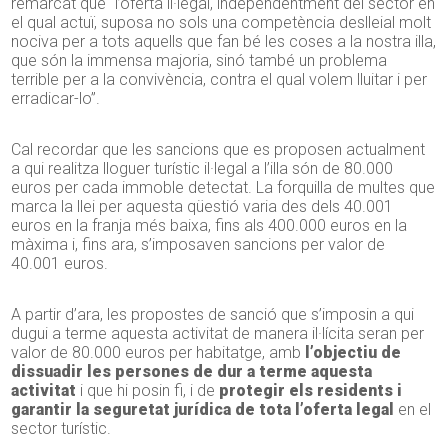
remarcat que “l’oferta il·legal, independentment del sector en
el qual actuï, suposa no sols una competència deslleial molt
nociva per a tots aquells que fan bé les coses a la nostra illa,
que són la immensa majoria, sinó també un problema
terrible per a la convivència, contra el qual volem lluitar i per
erradicar-lo”.
Cal recordar que les sancions que es proposen actualment
a qui realitza lloguer turístic il·legal a l’illa són de 80.000
euros per cada immoble detectat. La forquilla de multes que
marca la llei per aquesta qüestió varia des dels 40.001
euros en la franja més baixa, fins als 400.000 euros en la
màxima i, fins ara, s’imposaven sancions per valor de
40.001 euros.
A partir d’ara, les propostes de sanció que s’imposin a qui
dugui a terme aquesta activitat de manera il·lícita seran per
valor de 80.000 euros per habitatge, amb
l’objectiu de
dissuadir les persones de dur a terme aquesta
activitat
i que hi posin fi, i de
protegir els residents i
garantir la seguretat jurídica de tota l’oferta legal
en el
sector turístic.