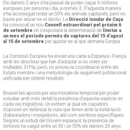
Els darrers 2 anys s’ha passat de poder caçar 6 tórtores
europees per persona i dia, a només 3. D’aquesta manera
s’ha aconseguit reduir un 50% els animals capturats, però no
basta per aturar-ne el declivi. La
Direcció insular de Caça
ha convocat un nou
Consell extraordinari pel pròxim 6
de setembre
on s’exposarà la determinació de
limitar a
un mes el període permès de captures del 15 d’agost
al 15 de setembre
per ajustar-se al que demana Europa.
La Comissió Europea ha enviat una carta a Espanya i França
amb les directrius que han d’adoptar si no volen ser
multades. El Pla, però, no preveu la coordinació entre els
Estats membre i una metodologia de seguiment poblacional
unificada per obtenir resultats.
Brussel·les aposta per una moratòria temporal per poder
estudiar amb més detall la presència d’aquesta espècie en
cada via migratòria. Un extrem al qual els caçadors
s’oposen en defensar la cura que tenen amb la instal·lació
d’abeuradors i menjadores, així com sembres específiques.
Segons un estudi del Govern espanyol, la presència de
tórtores ha caigut entre un 30 i un 50% els darrers 20 anys.