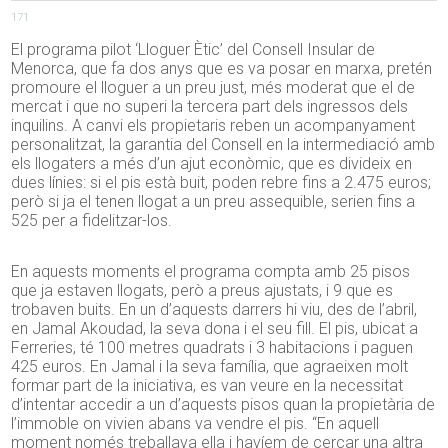
171
El programa pilot ‘Lloguer Ètic’ del Consell Insular de
Menorca, que fa dos anys que es va posar en marxa, pretén
promoure el lloguer a un preu just, més moderat que el de
mercat i que no superi la tercera part dels ingressos dels
inquilins. A canvi els propietaris reben un acompanyament
personalitzat, la garantia del Consell en la intermediació amb
els llogaters a més d’un ajut econòmic, que es divideix en
dues línies: si el pis està buit, poden rebre fins a 2.475 euros;
però si ja el tenen llogat a un preu assequible, serien fins a
525 per a fidelitzar-los.
En aquests moments el programa compta amb 25 pisos
que ja estaven llogats, però a preus ajustats, i 9 que es
trobaven buits. En un d’aquests darrers hi viu, des de l’abril,
en Jamal Akoudad, la seva dona i el seu fill. El pis, ubicat a
Ferreries, té 100 metres quadrats i 3 habitacions i paguen
425 euros. En Jamal i la seva família, que agraeixen molt
formar part de la iniciativa, es van veure en la necessitat
d’intentar accedir a un d’aquests pisos quan la propietària de
l’immoble on vivien abans va vendre el pis. “En aquell
moment només treballava ella i havíem de cercar una altra